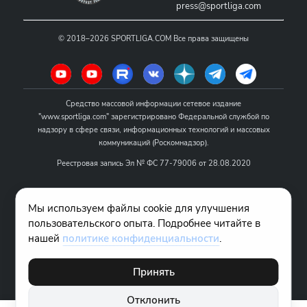
press@sportliga.com
©
2018–2026
SPORTLIGA.COM
Все права защищены
Средство массовой информации сетевое издание
"www.sportliga.com" зарегистрировано Федеральной службой по
надзору в сфере связи, информационных технологий и массовых
коммуникаций (Роскомнадзор).
Реестровая запись Эл № ФС 77-79006 от 28.08.2020
Название - www.sportliga.com
Мы используем файлы cookie для улучшения
Учредитель СМИ сетевого издания "www.sportliga.com": ИП Чамин
пользовательского опыта. Подробнее читайте в
О.Н.
нашей
политике конфиденциальности
.
Главный редактор СМИ сетевого издания "www.sportliga.com":
Хаимов Д.И.
Принять
18+
Отклонить