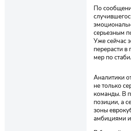
По сообщени
случившегос
эмоциональн
серьезным по
Уже сейчас э
перерасти в 
мер по стаби
Аналитики от
не только се
команды. В 
позиции, а с
зоны еврокуб
амбициями и 