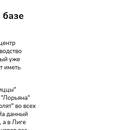
 базе
центр
оводство
рый уже
т иметь
иццы"
 "Лорьяна"
лят" во всех
 На данный
 а в Лиге