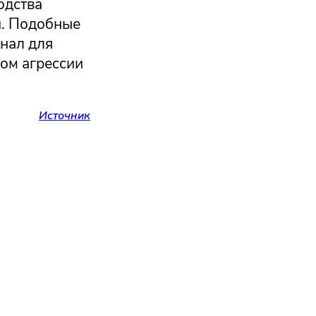
одства
й. Подобные
нал для
том агрессии
Источник