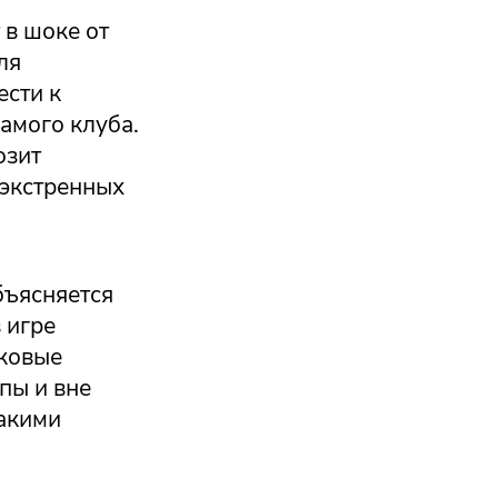
 в шоке от
ля
ести к
амого клуба.
озит
 экстренных
бъясняется
 игре
бковые
пы и вне
такими