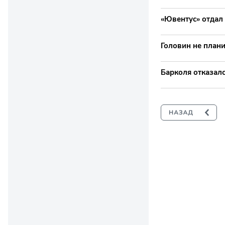
«Ювентус» отдал
Головин не план
Барколя отказал