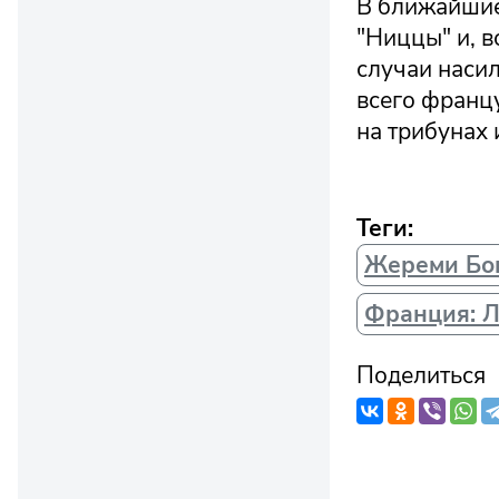
В ближайшие
"Ниццы" и, 
случаи наси
всего францу
на трибунах 
Теги:
Жереми Бо
Франция: Л
Поделиться