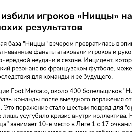
избили игроков «Ниццы» на
лохих результатов
ая база "Ниццы" вечером превратилась в эпи
азгневанные фанаты атаковали игроков и рук
очередной неудачи в сезоне. Инцидент, кото
кий резонанс во французском футболе, може
следствия для команды и ее будущего.
ии Foot Mercato, около 400 болельщиков "Н
 базы команды после выездного поражения от
3. Это поражение стало шестым подряд для "ор
о лишь усугубило кризис внутри коллектива.
а" занимает 10-е место в Лиге 1 с 17 очками,