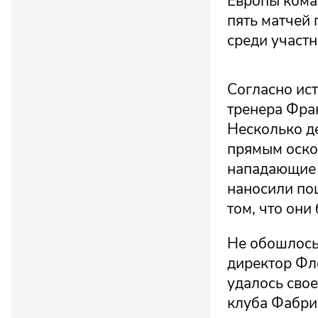
Европы коман
пять матчей
среди участн
Согласно ист
тренера Фран
Несколько д
прямым оско
нападающие 
наносили по
том, что они
Не обошлось
директор Фл
удалось сво
клуба Фабрис