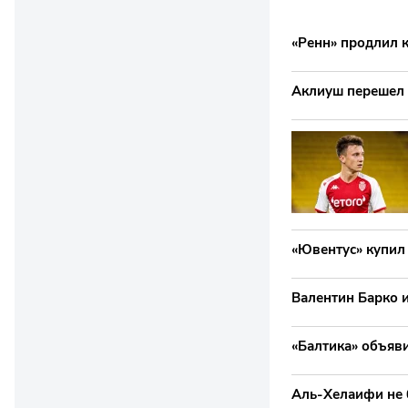
«Ренн» продлил к
Аклиуш перешел 
«Ювентус» купил
Валентин Барко и
«Балтика» объяв
Аль-Хелаифи не 