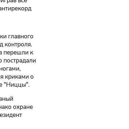
играв все
 антирекорд
ки главного
д контроля.
в перешли к
о пострадали
ногами,
я криками о
е "Ниццы".
ивный
нако охране
резидент