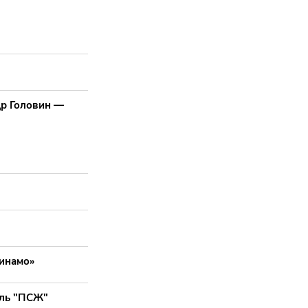
др Головин —
Динамо»
ель "ПСЖ"