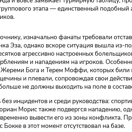
да и вовсе замыкает турнирную таблицу, про
 группового этапа — единственный подобный
иков.
очнику, изначально фанаты требовали отстав
ка Эза, однако вскоре ситуация вышла из-по
есятков агрессивно настроенных болельщико
рблениям и нападениям на игроков. Особенн
Жереми Бога и Терем Моффи, которых били 
щечины и плевали, сопровождая свои действи
 больше не должны выходить на поле в состав
 без инцидентов и среди руководства: спорт
ориан Морис также подвергся нападению, од
евременно вывести его из зоны конфликта. П
 Бокке в этот момент отсутствовал на базе.