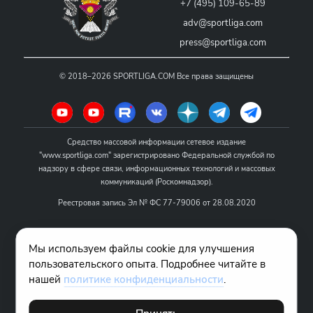
+7 (495) 109-65-89
adv@sportliga.com
press@sportliga.com
©
2018–2026
SPORTLIGA.COM
Все права защищены
Средство массовой информации сетевое издание
"www.sportliga.com" зарегистрировано Федеральной службой по
надзору в сфере связи, информационных технологий и массовых
коммуникаций (Роскомнадзор).
Реестровая запись Эл № ФС 77-79006 от 28.08.2020
Название - www.sportliga.com
Мы используем файлы cookie для улучшения
Учредитель СМИ сетевого издания "www.sportliga.com": ИП Чамин
пользовательского опыта. Подробнее читайте в
О.Н.
нашей
политике конфиденциальности
.
Главный редактор СМИ сетевого издания "www.sportliga.com":
Хаимов Д.И.