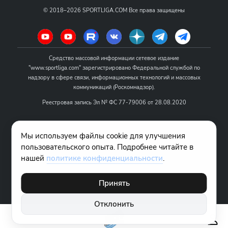
©
2018–2026
SPORTLIGA.COM
Все права защищены
Средство массовой информации сетевое издание
"www.sportliga.com" зарегистрировано Федеральной службой по
надзору в сфере связи, информационных технологий и массовых
коммуникаций (Роскомнадзор).
Реестровая запись Эл № ФС 77-79006 от 28.08.2020
Название - www.sportliga.com
Мы используем файлы cookie для улучшения
Учредитель СМИ сетевого издания "www.sportliga.com": ИП Чамин
пользовательского опыта. Подробнее читайте в
О.Н.
нашей
политике конфиденциальности
.
Главный редактор СМИ сетевого издания "www.sportliga.com":
Хаимов Д.И.
Принять
18+
Отклонить
Правовая информация