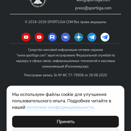
press@sportliga.com
©
2018–2026
SPORTLIGA.COM
Все права защищены
Средство массовой информации сетевое издание
"www.sportliga.com" зарегистрировано Федеральной службой по
надзору в сфере связи, информационных технологий и массовых
коммуникаций (Роскомнадзор).
Реестровая запись Эл № ФС 77-79006 от 28.08.2020
Название - www.sportliga.com
Мы используем файлы cookie для улучшения
Учредитель СМИ сетевого издания "www.sportliga.com": ИП Чамин
пользовательского опыта. Подробнее читайте в
О.Н.
нашей
политике конфиденциальности
.
Главный редактор СМИ сетевого издания "www.sportliga.com":
Хаимов Д.И.
Принять
18+