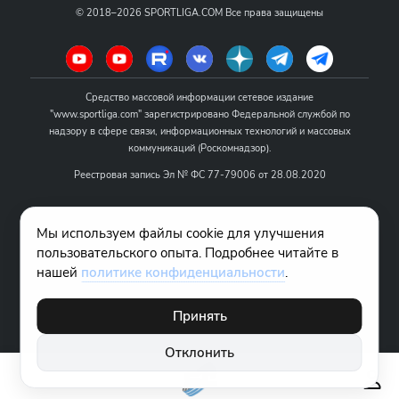
©
2018–2026
SPORTLIGA.COM
Все права защищены
Средство массовой информации сетевое издание
"www.sportliga.com" зарегистрировано Федеральной службой по
надзору в сфере связи, информационных технологий и массовых
коммуникаций (Роскомнадзор).
Реестровая запись Эл № ФС 77-79006 от 28.08.2020
Название - www.sportliga.com
Мы используем файлы cookie для улучшения
Учредитель СМИ сетевого издания "www.sportliga.com": ИП Чамин
пользовательского опыта. Подробнее читайте в
О.Н.
нашей
политике конфиденциальности
.
Главный редактор СМИ сетевого издания "www.sportliga.com":
Хаимов Д.И.
Принять
18+
Отклонить
Правовая информация