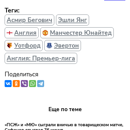
Теги:
Асмир Бегович
Эшли Янг
Англия
Манчестер Юнайтед
Уотфорд
Эвертон
Англия: Премьер-лига
Поделиться
Еще по теме
«ПСЖ» и «МЮ» сыграли вничью в товарищеском матче,
Сафонов отыграл 76 минут