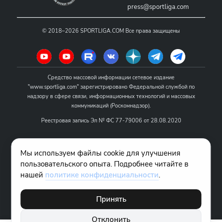
press@sportliga.com
©
2018–2026
SPORTLIGA.COM
Все права защищены
Средство массовой информации сетевое издание
"www.sportliga.com" зарегистрировано Федеральной службой по
надзору в сфере связи, информационных технологий и массовых
коммуникаций (Роскомнадзор).
Реестровая запись Эл № ФС 77-79006 от 28.08.2020
Название - www.sportliga.com
Мы используем файлы cookie для улучшения
Учредитель СМИ сетевого издания "www.sportliga.com": ИП Чамин
пользовательского опыта. Подробнее читайте в
О.Н.
нашей
политике конфиденциальности
.
Главный редактор СМИ сетевого издания "www.sportliga.com":
Хаимов Д.И.
Принять
18+
Отклонить