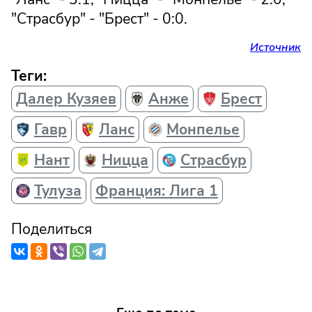
"Страсбур" - "Брест" - 0:0.
Источник
Теги:
Далер Кузяев
Анже
Брест
Гавр
Ланс
Монпелье
Нант
Ницца
Страсбур
Тулуза
Франция: Лига 1
Поделиться