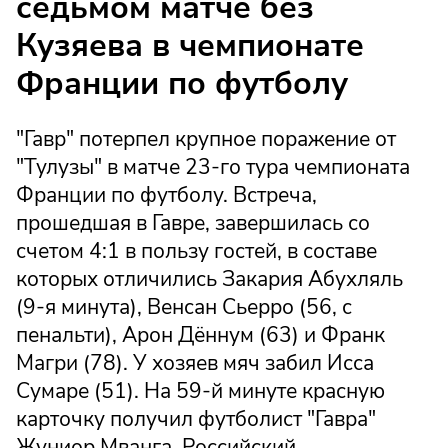
седьмом матче без
Кузяева в чемпионате
Франции по футболу
"Гавр" потерпел крупное поражение от
"Тулузы" в матче 23-го тура чемпионата
Франции по футболу. Встреча,
прошедшая в Гавре, завершилась со
счетом 4:1 в пользу гостей, в составе
которых отличились Закария Абухляль
(9-я минута), Венсан Сьерро (56, с
пенальти), Арон Дённум (63) и Франк
Магри (78). У хозяев мяч забил Исса
Сумаре (51). На 59-й минуте красную
карточку получил футболист "Гавра"
Жуниор Мванга. Российский