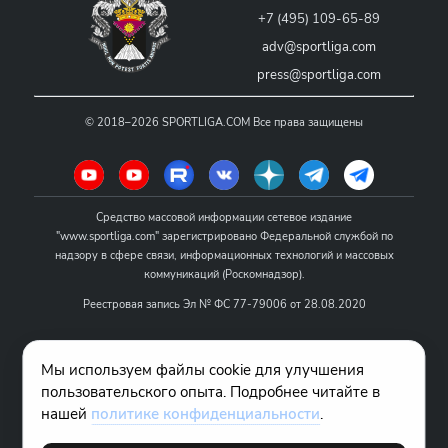
+7 (495) 109-65-89
adv@sportliga.com
press@sportliga.com
©
2018–2026
SPORTLIGA.COM
Все права защищены
Средство массовой информации сетевое издание
"www.sportliga.com" зарегистрировано Федеральной службой по
надзору в сфере связи, информационных технологий и массовых
коммуникаций (Роскомнадзор).
Реестровая запись Эл № ФС 77-79006 от 28.08.2020
Название - www.sportliga.com
Мы используем файлы cookie для улучшения
Учредитель СМИ сетевого издания "www.sportliga.com": ИП Чамин
пользовательского опыта. Подробнее читайте в
О.Н.
нашей
политике конфиденциальности
.
Главный редактор СМИ сетевого издания "www.sportliga.com":
Хаимов Д.И.