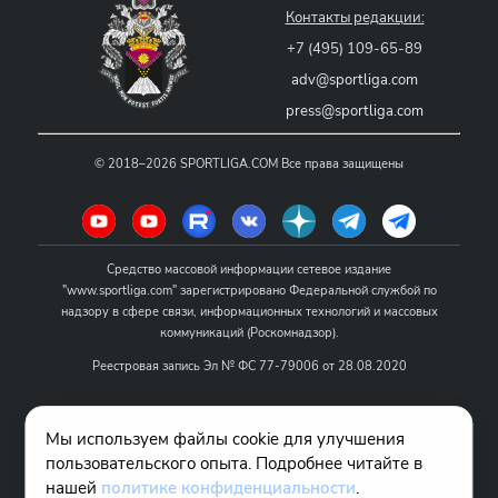
Контакты редакции:
+7 (495) 109-65-89
adv@sportliga.com
press@sportliga.com
©
2018–2026
SPORTLIGA.COM
Все права защищены
Средство массовой информации сетевое издание
"www.sportliga.com" зарегистрировано Федеральной службой по
надзору в сфере связи, информационных технологий и массовых
коммуникаций (Роскомнадзор).
Реестровая запись Эл № ФС 77-79006 от 28.08.2020
Название - www.sportliga.com
Мы используем файлы cookie для улучшения
Учредитель СМИ сетевого издания "www.sportliga.com": ИП Чамин
пользовательского опыта. Подробнее читайте в
О.Н.
нашей
политике конфиденциальности
.