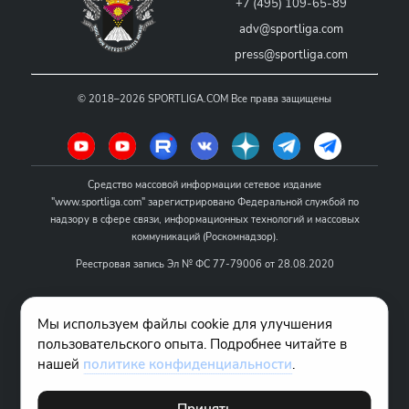
+7 (495) 109-65-89
adv@sportliga.com
press@sportliga.com
©
2018–2026
SPORTLIGA.COM
Все права защищены
Средство массовой информации сетевое издание
"www.sportliga.com" зарегистрировано Федеральной службой по
надзору в сфере связи, информационных технологий и массовых
коммуникаций (Роскомнадзор).
Реестровая запись Эл № ФС 77-79006 от 28.08.2020
Название - www.sportliga.com
Мы используем файлы cookie для улучшения
Учредитель СМИ сетевого издания "www.sportliga.com": ИП Чамин
пользовательского опыта. Подробнее читайте в
О.Н.
нашей
политике конфиденциальности
.
Главный редактор СМИ сетевого издания "www.sportliga.com":
Хаимов Д.И.