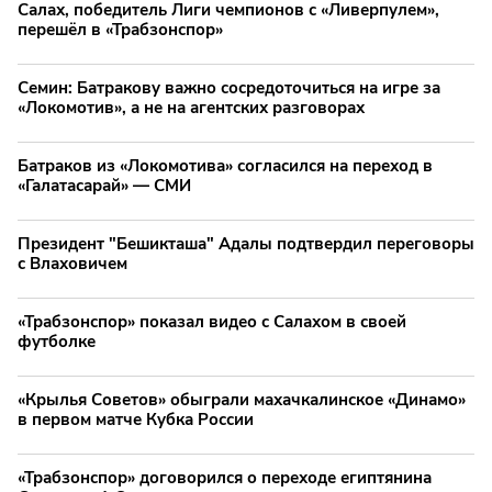
Салах, победитель Лиги чемпионов с «Ливерпулем»,
перешёл в «Трабзонспор»
Семин: Батракову важно сосредоточиться на игре за
«Локомотив», а не на агентских разговорах
Батраков из «Локомотива» согласился на переход в
«Галатасарай» — СМИ
Президент "Бешикташа" Адалы подтвердил переговоры
с Влаховичем
«Трабзонспор» показал видео с Салахом в своей
футболке
«Крылья Советов» обыграли махачкалинское «Динамо»
в первом матче Кубка России
«Трабзонспор» договорился о переходе египтянина