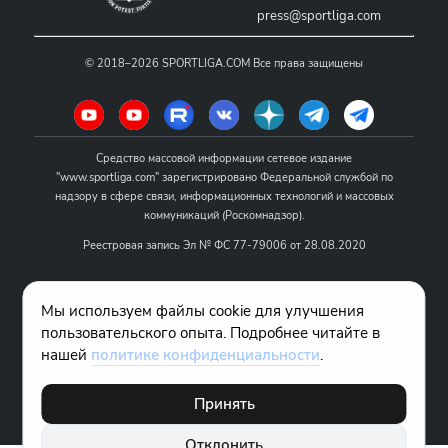
press@sportliga.com
©
2018–2026
SPORTLIGA.COM
Все права защищены
Средство массовой информации сетевое издание
"www.sportliga.com" зарегистрировано Федеральной службой по
надзору в сфере связи, информационных технологий и массовых
коммуникаций (Роскомнадзор).
Реестровая запись Эл № ФС 77-79006 от 28.08.2020
Название - www.sportliga.com
Мы используем файлы cookie для улучшения
Учредитель СМИ сетевого издания "www.sportliga.com": ИП Чамин
пользовательского опыта. Подробнее читайте в
О.Н.
нашей
политике конфиденциальности
.
Главный редактор СМИ сетевого издания "www.sportliga.com":
Хаимов Д.И.
Принять
18+
Отклонить