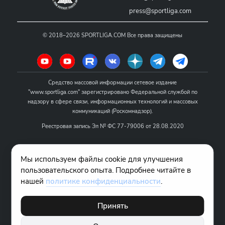
press@sportliga.com
©
2018–2026
SPORTLIGA.COM
Все права защищены
Средство массовой информации сетевое издание
"www.sportliga.com" зарегистрировано Федеральной службой по
надзору в сфере связи, информационных технологий и массовых
коммуникаций (Роскомнадзор).
Реестровая запись Эл № ФС 77-79006 от 28.08.2020
Название - www.sportliga.com
Мы используем файлы cookie для улучшения
Учредитель СМИ сетевого издания "www.sportliga.com": ИП Чамин
пользовательского опыта. Подробнее читайте в
О.Н.
нашей
политике конфиденциальности
.
Главный редактор СМИ сетевого издания "www.sportliga.com":
Хаимов Д.И.
Принять
18+