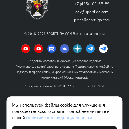
+7 (495) 109-65-89
adv@sportliga.com
press@sportliga.com
©
2018–2026
SPORTLIGA.COM
Все права защищены
Средство массовой информации сетевое издание
"www.sportliga.com" зарегистрировано Федеральной службой по
надзору в сфере связи, информационных технологий и массовых
коммуникаций (Роскомнадзор).
Реестровая запись Эл № ФС 77-79006 от 28.08.2020
Название - www.sportliga.com
Мы используем файлы cookie для улучшения
Учредитель СМИ сетевого издания "www.sportliga.com": ИП Чамин
пользовательского опыта. Подробнее читайте в
О.Н.
нашей
политике конфиденциальности
.
Главный редактор СМИ сетевого издания "www.sportliga.com":
Хаимов Д.И.