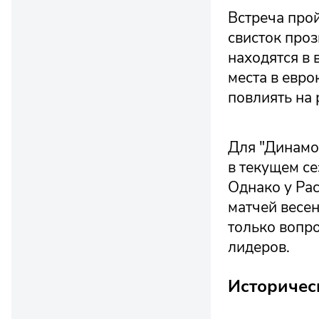
Встреча про
свисток проз
находятся в 
места в евро
повлиять на 
Для "Динамо
в текущем се
Однако у Рас
матчей весе
только вопро
лидеров.
Историчес