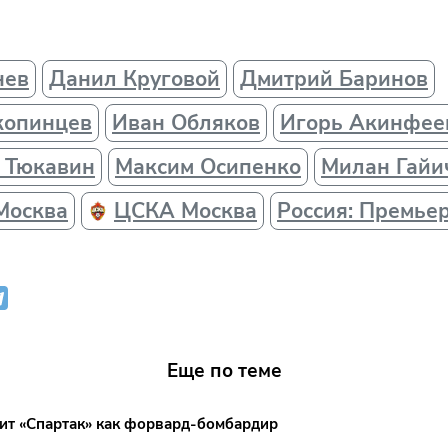
нев
Данил Круговой
Дмитрий Баринов
копинцев
Иван Обляков
Игорь Акинфее
 Тюкавин
Максим Осипенко
Милан Гайи
Москва
ЦСКА Москва
Россия: Премье
Еще по теме
лит «Спартак» как форвард-бомбардир