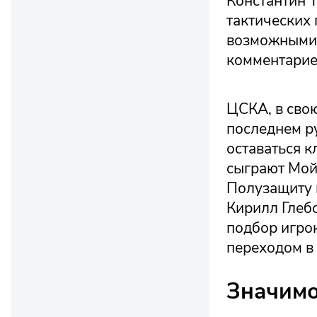
Константин Т
тактических 
возможными 
комментариев
ЦСКА, в свою
последнем р
оставаться 
сыграют Мойз
Полузащиту 
Кирилл Глебо
подбор игрок
переходом в 
Значимо