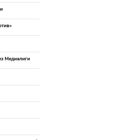
хи
отив»
из Медиалиги