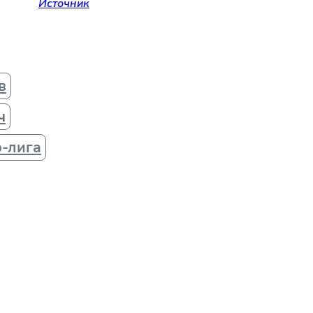
Источник
в
ч
р-лига