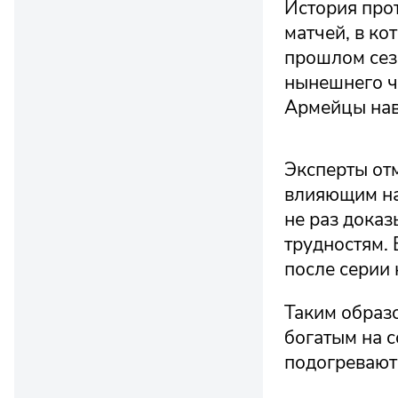
История про
матчей, в ко
прошлом сез
нынешнего ч
Армейцы нав
Эксперты отм
влияющим на
не раз дока
трудностям. 
после серии 
Таким образ
богатым на 
подогревают