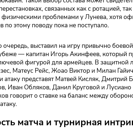
юкавин. Такой выбор состава может свидетел
перестановках, связанных как с ротацией, так 
физическими проблемами у Лунева, хотя о
 по этому поводу пока не поступало.
 очередь, выставил на игру привычно боевой
убеже — капитан Игорь Акинфеев, который 
ключевой фигурой для армейцев. В защитной 
ес, Матеус Рейс, Жоао Виктор и Милан Гайич
и атаку представят Матвей Кисляк, Дмитрий 
в, Иван Обляков, Данил Круговой и Лусиано 
ов говорит о ставке на баланс между оборон
атаку.
сть матча и турнирная интри