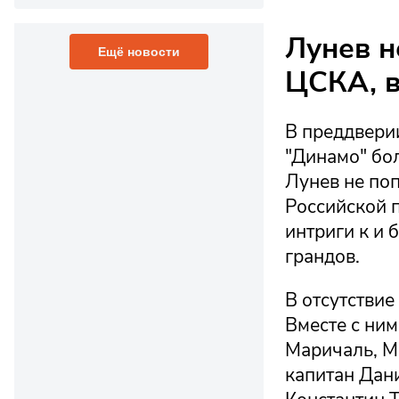
Лунев н
Ещё новости
ЦСКА, в
В преддвери
"Динамо" бо
Лунев не поп
Российской 
интриги к и
грандов.
В отсутствие
Вместе с ним
Маричаль, М
капитан Дан