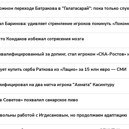
жном переходе Батракова в "Галатасарай": пока только слу
л Баринова: удивляет стремление игроков покинуть «Локом
что Кондаков избежал сотрясения мозга
квалифицированный за допинг, стал игроком «СКА-Ростов» 
ет купить серба Раткова из «Лацио» за 15 млн евро — СМИ
ифицировал на два матча игрока "Ахмата" Касинтуру
в Советов» похвалил самарское пиво
овольны работой с Игдисамовым, но продолжаем адаптацию