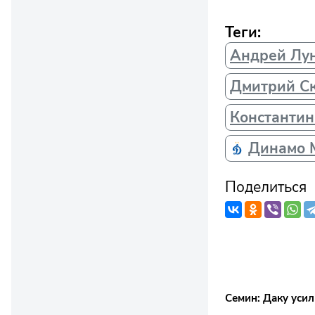
Теги:
Андрей Лу
Дмитрий С
Константин
Динамо 
Поделиться
Семин: Даку уси