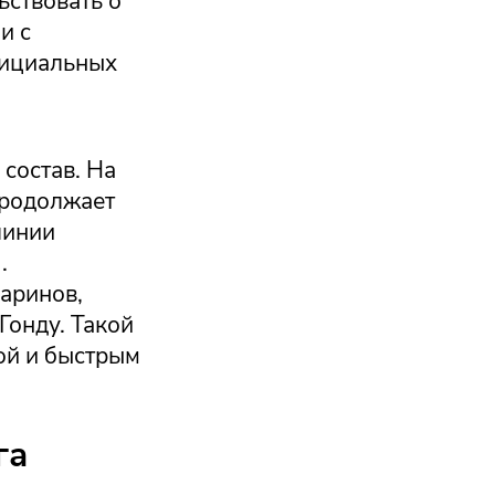
ьствовать о
и с
фициальных
 состав. На
продолжает
линии
.
Баринов,
Гонду. Такой
ой и быстрым
га