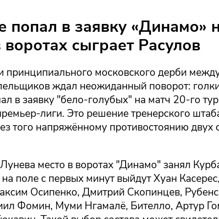
е попал в заявку «Динамо» н
 воротах сыграет Расулов
и принципиального московского дерби межд
лельщиков ждал неожиданный поворот: голк
ал в заявку "бело-голубых" на матч 20-го тур
премьер-лиги. Это решение тренерского штаб
 без того напряжённому противостоянию двух
 Лунева место в воротах "Динамо" занял Курб
 на поле с первых минут выйдут Хуан Касерес
аксим Осипенко, Дмитрий Скопинцев, Рубенс
иил Фомин, Муми Нгамалё, Бителло, Артур Го