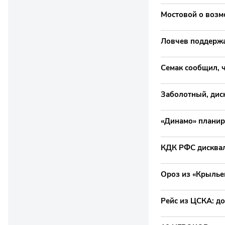
Мостовой о возмо
Ловчев поддержа
Семак сообщил, 
Заболотный, дис
«Динамо» планиру
КДК РФС дисквал
Ороз из «Крылье
Рейс из ЦСКА: д