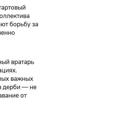
тартовый
коллектива
ют борьбу за
венно
ный вратарь
ациях.
амых важных
в дерби — не
авание от