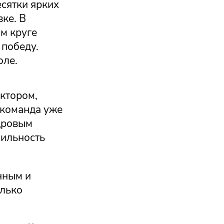
сятки ярких
вке. В
м круге
победу.
оле.
актором,
 команда уже
адровым
бильность
нным и
олько