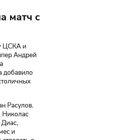
а матч с
у ЦСКА и
ипер Андрей
а
а добавило
 столичных
ан Расулов.
, Николас
 Диас,
мес и