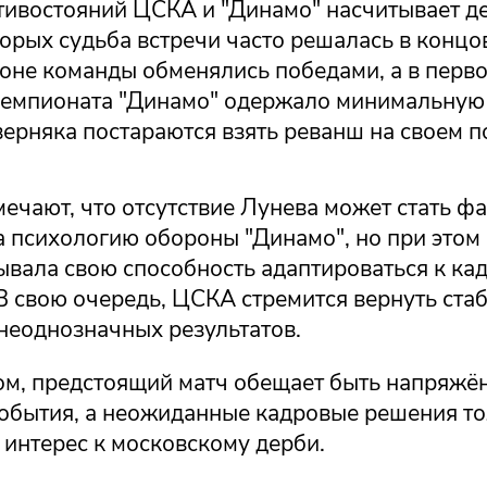
тивостояний ЦСКА и "Динамо" насчитывает де
торых судьба встречи часто решалась в концо
оне команды обменялись победами, а в перво
емпионата "Динамо" одержало минимальную 
ерняка постараются взять реванш на своем п
ечают, что отсутствие Лунева может стать ф
 психологию обороны "Динамо", но при этом
зывала свою способность адаптироваться к к
В свою очередь, ЦСКА стремится вернуть ста
неоднозначных результатов.
ом, предстоящий матч обещает быть напряжё
события, а неожиданные кадровые решения т
 интерес к московскому дерби.