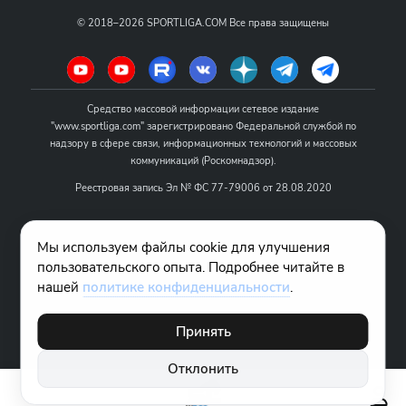
©
2018–2026
SPORTLIGA.COM
Все права защищены
Средство массовой информации сетевое издание
"www.sportliga.com" зарегистрировано Федеральной службой по
надзору в сфере связи, информационных технологий и массовых
коммуникаций (Роскомнадзор).
Реестровая запись Эл № ФС 77-79006 от 28.08.2020
Название - www.sportliga.com
Мы используем файлы cookie для улучшения
Учредитель СМИ сетевого издания "www.sportliga.com": ИП Чамин
пользовательского опыта. Подробнее читайте в
О.Н.
нашей
политике конфиденциальности
.
Главный редактор СМИ сетевого издания "www.sportliga.com":
Хаимов Д.И.
Принять
18+
Отклонить
Правовая информация