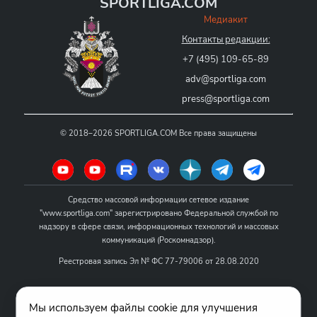
SPORTLIGA.COM
Медиакит
Контакты редакции:
+7 (495) 109-65-89
adv@sportliga.com
press@sportliga.com
©
2018–2026
SPORTLIGA.COM
Все права защищены
Средство массовой информации сетевое издание
"www.sportliga.com" зарегистрировано Федеральной службой по
надзору в сфере связи, информационных технологий и массовых
коммуникаций (Роскомнадзор).
Реестровая запись Эл № ФС 77-79006 от 28.08.2020
Название - www.sportliga.com
Мы используем файлы cookie для улучшения
Учредитель СМИ сетевого издания "www.sportliga.com": ИП Чамин