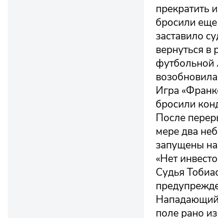
прекратить и
бросили еще 
заставило с
вернуться в
футбольной 
возобновилас
Игра «Франкф
бросили конд
После перер
мере два не
запущены на 
«Нет инвесто
Судья Тобиа
предупрежден
Нападающий 
поле рано из