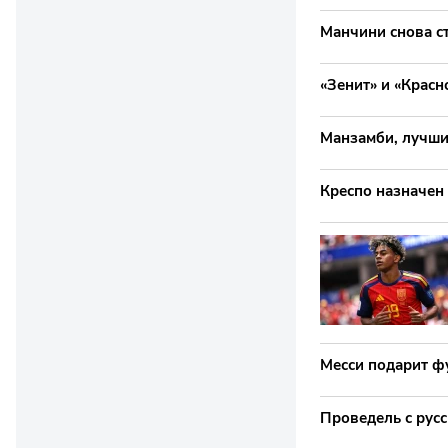
Манчини снова с
«Зенит» и «Крас
Манзамби, лучши
Креспо назначен
Месси подарит ф
Проведель с русс