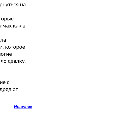
рнуться на
оторые
тчах как в
ыла
и, которое
ногие
ло сделку,
ие с
дряд от
Источник