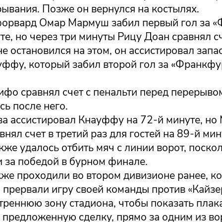
ывания. Позже он вернулся на костылях.
форвард Омар Мармуш забил первый гол за 
те, но через три минуты Рицу Доан сравнял сч
 остановился на этом, он ассистировал запа
уффу, который забил второй гол за «Франкфу
ифо сравнял счет с пенальти перед перерыво
ь после него.
а ассистировал Кнауффу на 72-й минуте, но
внял счет в третий раз для гостей на 89-й мин
кже удалось отбить мяч с линии ворот, поско
 за победой в бурном финале.
кже проходили во втором дивизионе ранее, к
 прервали игру своей команды против «Кайзе
треннюю зону стадиона, чтобы показать плак
предложенную сделку, прямо за одним из во