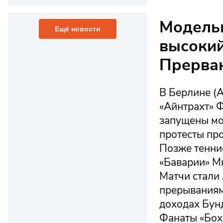
Модель
Ещё новости
высокий
Прерван
В Берлине (
«Айнтрахт» 
запущены мо
протесты про
Позже тенни
«Баварии» М
Матчи стали
прерываниям
доходах Бунд
Фанаты «Бох