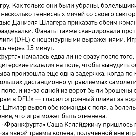
гру. Как только они были убраны, болельщик
несколько теннисных мячей со своего сектора
удью Даниэля Шлагера приказать обеим кома
 раздевалки. Фанаты также скандировали про
лиги (DFL) с нецензурными выражениями. Иг
ь через 13 минут.
урта» началась едва ли не сразу после того,
итерские изделия на поле, чтобы вынудить о
ыва произошла еще одна задержка, когда по
больших дистанционно управляемых самолет
поле, и из-за одной из ворот были брошены 
рам в DFL!» — гласил огромный плакат за вор
с Штилер вывел обе команды с поля, а боле
ие, что игра может быть отменена.
«Франкфурта» Саша Калайджичу пришлось 
-за явной травмы колена, полученной вне иг