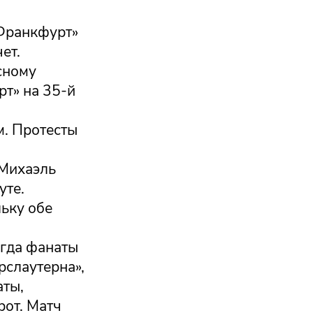
«Франкфурт»
ет.
сному
рт» на 35-й
м. Протесты
 Михаэль
уте.
льку обе
огда фанаты
рслаутерна»,
аты,
рот. Матч