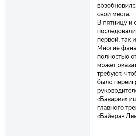
возобновился
свои места.
В пятницу и
последовали
первой, так и
Многие фана
полностью от
может оказат
требуют, что
было переигр
руководител
«Бавария» ищ
главного тре
«Байера» Лев