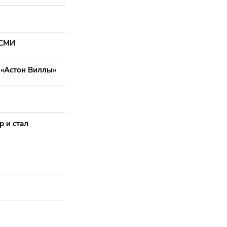
 СМИ
 «Астон Виллы»
р и стал