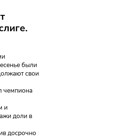
т
слиге.
ми
ресенье были
должают свои
л чемпиона
м и
ажи доли в
ив досрочно