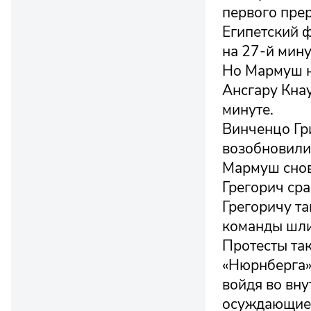
первого прер
Египетский 
на 27-й мину
Но Мармуш не
Ансгару Кна
минуте.
Винченцо Гр
возобновилис
Мармуш снов
Грегорич сра
Грегоричу та
команды шли
Протесты та
«Нюрнберга»
войдя во вну
осуждающие 