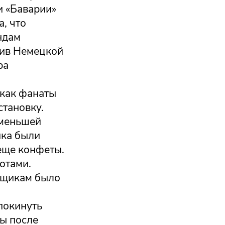
и «Баварии»
, что
ндам
тив Немецкой
ра
 как фанаты
становку.
 меньшей
ика были
еще конфеты.
отами.
льщикам было
покинуть
ры после