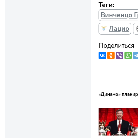
Теги:
Винченцо 
Лацио
Поделиться
«Динамо» планиру