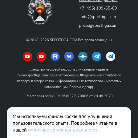
+7 (495) 109-65-89
adv@sportliga.com
press@sportliga.com
©
2018–2026
SPORTLIGA.COM
Все права защищены
Средство массовой информации сетевое издание
"www.sportliga.com" зарегистрировано Федеральной службой по
надзору в сфере связи, информационных технологий и массовых
коммуникаций (Роскомнадзор).
Реестровая запись Эл № ФС 77-79006 от 28.08.2020
Название - www.sportliga.com
Мы используем файлы cookie для улучшения
Учредитель СМИ сетевого издания "www.sportliga.com": ИП Чамин
пользовательского опыта. Подробнее читайте в
О.Н.
нашей
политике конфиденциальности
.
Главный редактор СМИ сетевого издания "www.sportliga.com":