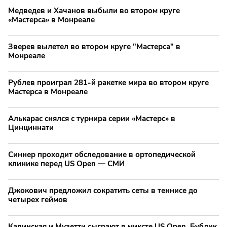
Медведев и Хачанов выбыли во втором круге
«Мастерса» в Монреале
Зверев вылетел во втором круге "Мастерса" в
Монреале
Рублев проиграл 281-й ракетке мира во втором круге
Мастерса в Монреале
Алькарас снялся с турнира серии «Мастерс» в
Цинциннати
Синнер проходит обследование в ортопедической
клинике перед US Open — СМИ
Джокович предложил сократить сеты в теннисе до
четырех геймов
Калинская и Музетти сыграют в миксте US Open, Бублик