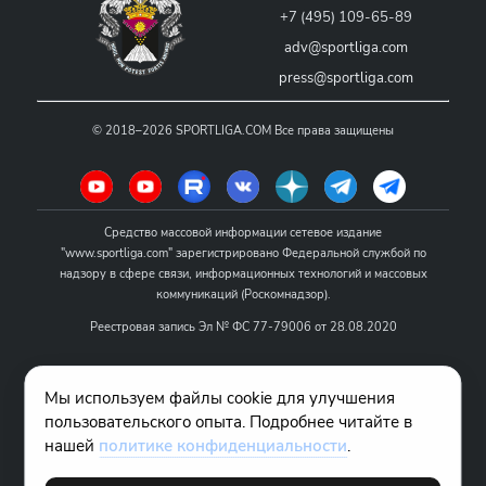
+7 (495) 109-65-89
adv@sportliga.com
press@sportliga.com
©
2018–2026
SPORTLIGA.COM
Все права защищены
Средство массовой информации сетевое издание
"www.sportliga.com" зарегистрировано Федеральной службой по
надзору в сфере связи, информационных технологий и массовых
коммуникаций (Роскомнадзор).
Реестровая запись Эл № ФС 77-79006 от 28.08.2020
Название - www.sportliga.com
Мы используем файлы cookie для улучшения
Учредитель СМИ сетевого издания "www.sportliga.com": ИП Чамин
пользовательского опыта. Подробнее читайте в
О.Н.
нашей
политике конфиденциальности
.
Главный редактор СМИ сетевого издания "www.sportliga.com":
Хаимов Д.И.