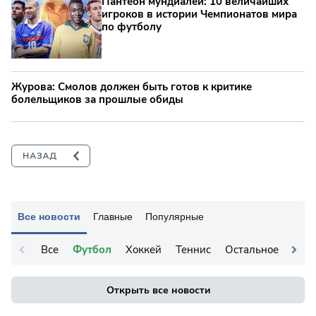
Пантеон мундиалей: 10 величайших
игроков в истории Чемпионатов мира
по футболу
Журова: Смолов должен быть готов к критике
болельщиков за прошлые обиды
Все новости
Главные
Популярные
Все
Футбол
Хоккей
Теннис
Остальное
Открыть все новости