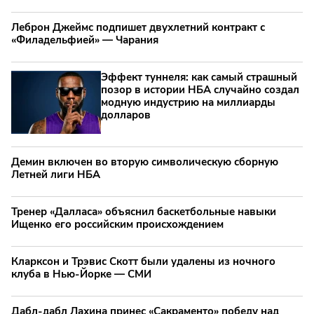
Леброн Джеймс подпишет двухлетний контракт с
«Филадельфией» — Чарания
Эффект туннеля: как самый страшный
позор в истории НБА случайно создал
модную индустрию на миллиарды
долларов
Демин включен во вторую символическую сборную
Летней лиги НБА
Тренер «Далласа» объяснил баскетбольные навыки
Ищенко его российским происхождением
Кларксон и Трэвис Скотт были удалены из ночного
клуба в Нью-Йорке — СМИ
Дабл-дабл Лахина принес «Сакраменто» победу над