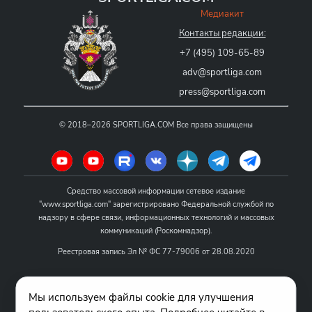
Медиакит
Контакты редакции:
+7 (495) 109-65-89
adv@sportliga.com
press@sportliga.com
©
2018–2026
SPORTLIGA.COM
Все права защищены
Средство массовой информации сетевое издание
"www.sportliga.com" зарегистрировано Федеральной службой по
надзору в сфере связи, информационных технологий и массовых
коммуникаций (Роскомнадзор).
Реестровая запись Эл № ФС 77-79006 от 28.08.2020
Название - www.sportliga.com
Мы используем файлы cookie для улучшения
Учредитель СМИ сетевого издания "www.sportliga.com": ИП Чамин