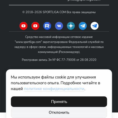
©
2018–2026
SPORTLIGA.COM
Все права защищены
Средство массовой информации сетевое издание
"www.sportliga.com" зарегистрировано Федеральной службой по
надзору в сфере связи, информационных технологий и массовых
коммуникаций (Роскомнадзор).
Реестровая запись Эл № ФС 77-79006 от 28.08.2020
Название - www.sportliga.com
Мы используем файлы cookie для улучшения
Учредитель СМИ сетевого издания "www.sportliga.com": ИП Чамин
пользовательского опыта. Подробнее читайте в
О.Н.
нашей
политике конфиденциальности
.
Главный редактор СМИ сетевого издания "www.sportliga.com":
Хаимов Д.И.
Принять
18+
Отклонить