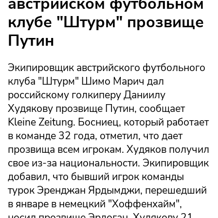
австрийском футбольном
клубе "Штурм" прозвище
Путин
Экипировщик австрийского футбольного
клуба "Штурм" Шимо Марич дал
российскому голкиперу Даниилу
Худякову прозвище Путин, сообщает
Kleine Zeitung. Босниец, который работает
в команде 32 года, отметил, что дает
прозвища всем игрокам. Худяков получил
свое из-за национальности. Экипировщик
добавил, что бывший игрок команды
турок Эренджан Ярдымджи, перешедший
в январе в немецкий "Хоффенхайм",
носил прозвище Эрдоган. Худякову 21