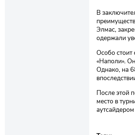
В заключител
преимуществ
Элмас, закре
одержали уве
Особо стоит
«Наполи». Он
Однако, на 6
впоследствии
После этой п
место в турн
аутсайдером 