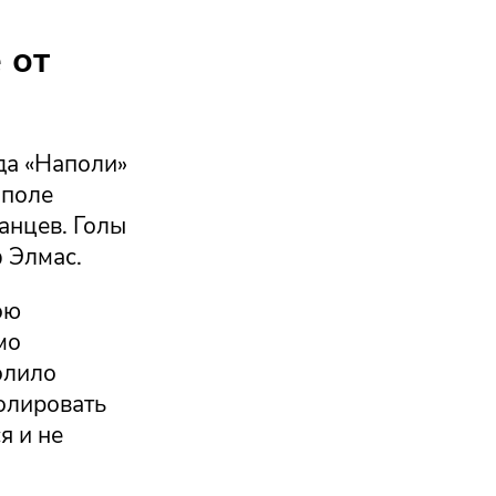
 от
да «Наполи»
 поле
анцев. Голы
 Элмас.
ою
мо
олило
олировать
я и не