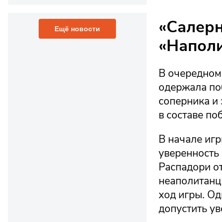
«Салерн
Ещё новости
«Наполи
В очередном
одержала по
соперника и 
в составе п
В начале иг
уверенность
Распадори от
неаполитанц
ход игры. Од
допустить ув