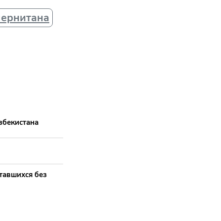
лернитана
збекистана
тавшихся без