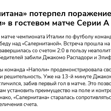
итана» потерпел поражение
» в гостевом матче Серии А
 матче чемпионата Италии по футболу коман
беду над «Салернитаной». Встреча прошла на
завершилась со счетом 2:0 в пользу неаполит
обедителей забили Джакомо Распадори и Элиф
ры команда «Наполи» продемонстрировала св
 и решительность. Уже на 13-й минуте Джако
личился, забив первый гол в матче. Это позв
ам установить преимущество на поле и контр
нако, «Салернитана» старалась сопротивлятьс
еличения счета.