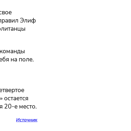
свое
тправил Элиф
политанцы
 команды
ебя на поле.
етвертое
» остается
я 20-е место.
Источник