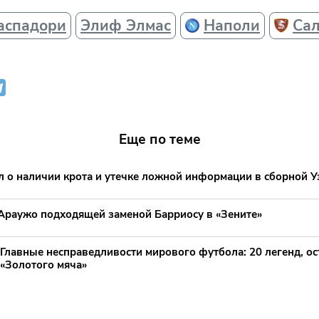
аспадори
Элиф Элмас
Наполи
Са
Еще по теме
л о наличии крота и утечке ложной информации в сборной У
 Араужо подходящей заменой Барриосу в «Зените»
Главные несправедливости мирового футбола: 20 легенд, ос
«Золотого мяча»