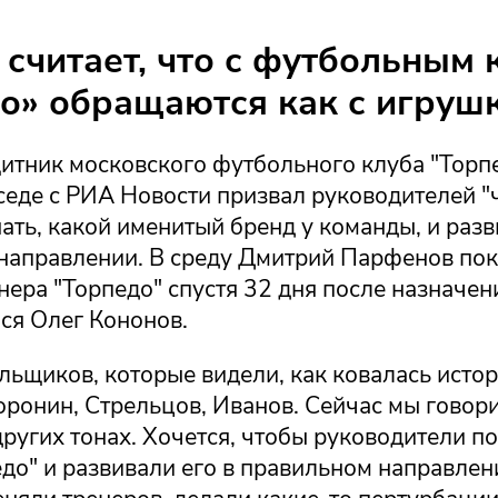
считает, что с футбольным 
о» обращаются как с игруш
итник московского футбольного клуба "Торп
седе с РИА Новости призвал руководителей "
ать, какой именитый бренд у команды, и разв
направлении. В среду Дмитрий Парфенов пок
нера "Торпедо" спустя 32 дня после назначени
ся Олег Кононов.
льщиков, которые видели, как ковалась исто
оронин, Стрельцов, Иванов. Сейчас мы говор
других тонах. Хочется, чтобы руководители по
до" и развивали его в правильном направлени