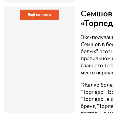
Семшов 
Ещё новости
«Торпед
Экс-полузащ
Семшов в бе
белых" осозн
правильном 
главного тре
место вернул
"Жалко боле
"Торпедо". В
"Торпедо" в 
бренд "Торпе