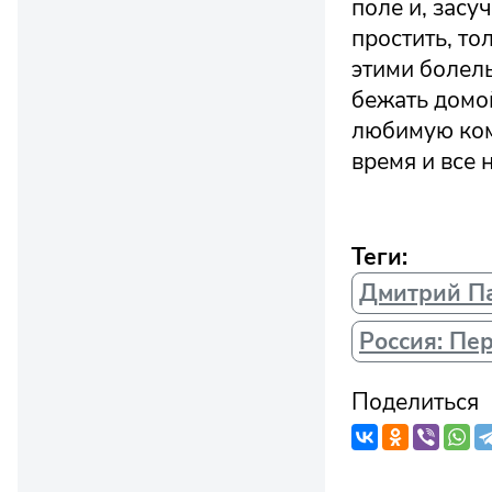
поле и, засу
простить, то
этими болель
бежать домо
любимую кома
время и все 
Теги:
Дмитрий П
Россия: Пе
Поделиться