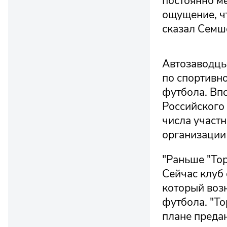
постоянно ме
ощущение, чт
сказал Семш
Автозаводцы 
по спортивн
футбола. Вп
Российского
числа участ
организации 
"Раньше "Тор
Сейчас клуб 
который возн
футбола. "То
плане преда