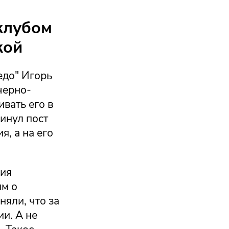
клубом
кой
едо" Игорь
черно-
ивать его в
инул пост
я, а на его
рия
им о
няли, что за
и. А не