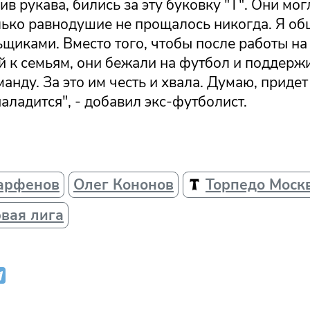
чив рукава, бились за эту буковку "Т". Они мог
лько равнодушие не прощалось никогда. Я об
щиками. Вместо того, чтобы после работы на
й к семьям, они бежали на футбол и поддерж
нду. За это им честь и хвала. Думаю, придет
наладится", - добавил экс-футболист.
арфенов
Олег Кононов
Торпедо Моск
рвая лига