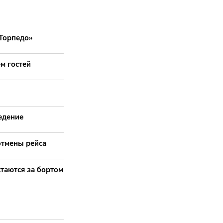
«Торпедо»
м гостей
едение
отмены рейса
таются за бортом