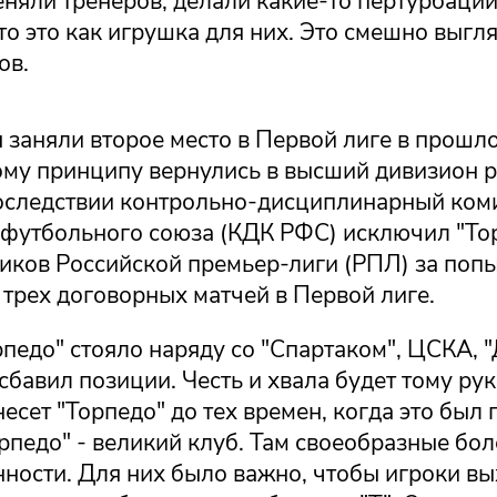
няли тренеров, делали какие-то пертурбации
о это как игрушка для них. Это смешно выгляд
ов.
заняли второе место в Первой лиге в прошло
ому принципу вернулись в высший дивизион 
оследствии контрольно-дисциплинарный ком
 футбольного союза (КДК РФС) исключил "То
ников Российской премьер-лиги (РПЛ) за поп
трех договорных матчей в Первой лиге.
педо" стояло наряду со "Спартаком", ЦСКА, 
сбавил позиции. Честь и хвала будет тому ру
есет "Торпедо" до тех времен, когда это был 
рпедо" - великий клуб. Там своеобразные бо
нности. Для них было важно, чтобы игроки в