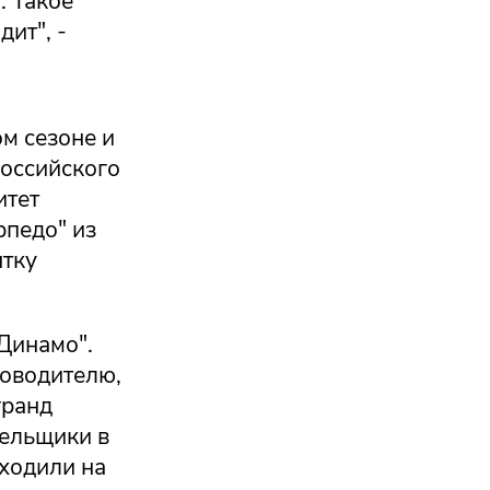
. Такое
ит", -
м сезоне и
российского
итет
рпедо" из
ытку
"Динамо".
ководителю,
гранд
лельщики в
ыходили на