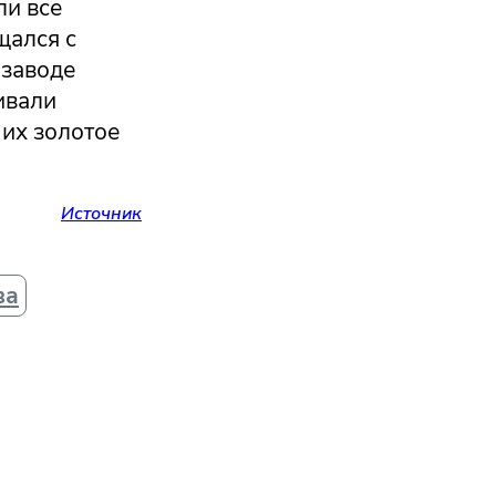
ли все
щался с
 заводе
ивали
 их золотое
Источник
ва