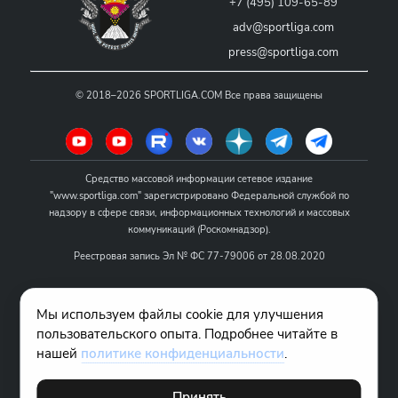
+7 (495) 109-65-89
adv@sportliga.com
press@sportliga.com
©
2018–2026
SPORTLIGA.COM
Все права защищены
Средство массовой информации сетевое издание
"www.sportliga.com" зарегистрировано Федеральной службой по
надзору в сфере связи, информационных технологий и массовых
коммуникаций (Роскомнадзор).
Реестровая запись Эл № ФС 77-79006 от 28.08.2020
Название - www.sportliga.com
Мы используем файлы cookie для улучшения
Учредитель СМИ сетевого издания "www.sportliga.com": ИП Чамин
пользовательского опыта. Подробнее читайте в
О.Н.
нашей
политике конфиденциальности
.
Главный редактор СМИ сетевого издания "www.sportliga.com":
Хаимов Д.И.
Принять