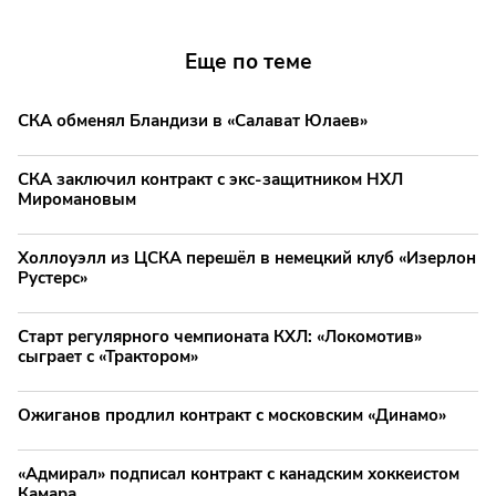
Еще по теме
СКА обменял Бландизи в «Салават Юлаев»
СКА заключил контракт с экс-защитником НХЛ
Миромановым
Холлоуэлл из ЦСКА перешёл в немецкий клуб «Изерлон
Рустерс»
Старт регулярного чемпионата КХЛ: «Локомотив»
сыграет с «Трактором»
Ожиганов продлил контракт с московским «Динамо»
«Адмирал» подписал контракт с канадским хоккеистом
Камара