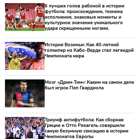
6 лучших голов рабоной в истории
футбола: происхождение, техника
исполнения, знаковые моменты и
культурное значение уникального
удара скрещенными ногами.
История Возиньи: Как 40-летний
голкипер из Кабо-Верде стал легендой
Чемпионата мира
Мозг «Дрим-Тим»: Каким на самом деле
был игрок Пеп Гвардиола
Триумф антифутбола: Как сборная
Греции и Отто Рехагель совершили
самую безумную сенсацию в истории
Чемпионатов Европы