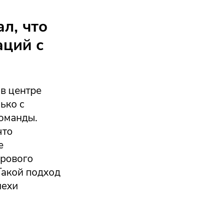
л, что
аций с
в центре
ько с
команды.
что
е
ирового
Такой подход
пехи