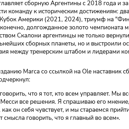
лавляет сборную Аргентины с 2018 года и за
сти команду к историческим достижениям: д
Кубок Америки (2021, 2024), триумф на "Фин
 конечно, долгожданное золото чемпионата м
твом Скалони аргентинцы не только вернули 
льнейших сборных планеты, но и выстроили о
вия между тренерским штабом и лидерами ко
зданию Marca со ссылкой на Ole наставник с
одчеркнул:
говорить, что я тот, кто всем управляет. Мы в
 Месси все решения. Я спрашиваю его мнение
 как он себя чувствует, и мы стараемся прийт
 смысла говорить, что я главный во всем».