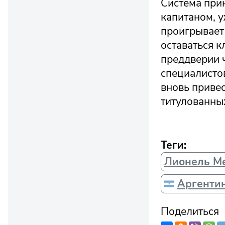
Система при
капитаном, 
проигрывает 
оставаться к
преддверии 
специалистов
вновь привес
титулованны
Теги:
Лионель М
Аргенти
Поделиться