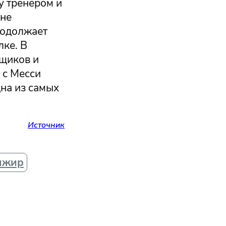
у тренером и
 не
родолжает
лке. В
щиков и
 с Месси
дна из самых
Источник
лжир