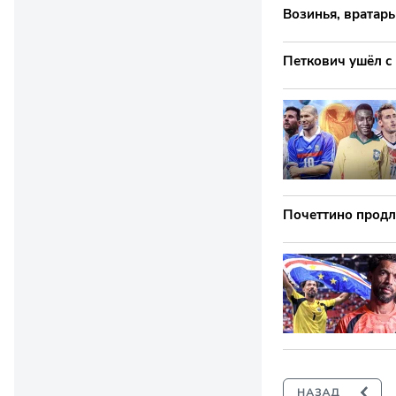
Возинья, вратар
Петкович ушёл с
Почеттино продл