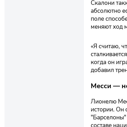
Скалони так
абсолютно ес
поле способе
меняют ход м
«Я считаю, ч
сталкивается
когда он игр
добавил трен
Месси — не
Лионелю Месс
истории. Он 
"Барселоны" 
составе нац