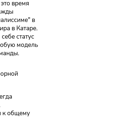
 это время
важды
алиссиме" в
ира в Катаре.
себе статус
собую модель
манды.
борной
сегда
,
и к общему