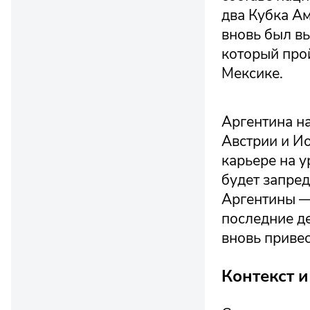
два Кубка Ам
вновь был вы
который прой
Мексике.
Аргентина н
Австрии и Ио
карьере на у
будет запре
Аргентины —
последние д
вновь привес
Контекст 