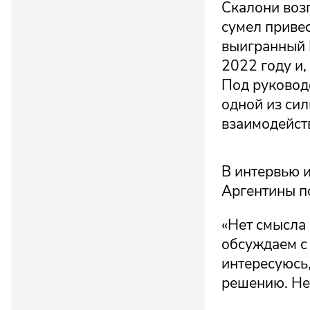
Скалони возг
сумел приве
выигранный 
2022 году и,
Под руководс
одной из си
взаимодейст
В интервью и
Аргентины п
«Нет смысла 
обсуждаем с
интересуюсь,
решению. Нет