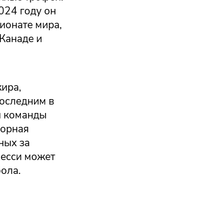
024 году он
ионате мира,
Канаде и
жира,
последним в
й команды
борная
ных за
Месси может
ола.