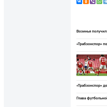
Возинья получил
«Трабзонспор» по
«Трабзонспор» до
Глава футбольно