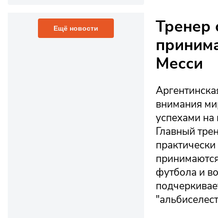
Тренер 
Ещё новости
принима
Месси
Аргентинская
внимания мир
успехами на 
Главный тре
практически
принимаются
футбола и в
подчеркивает
"альбиселест