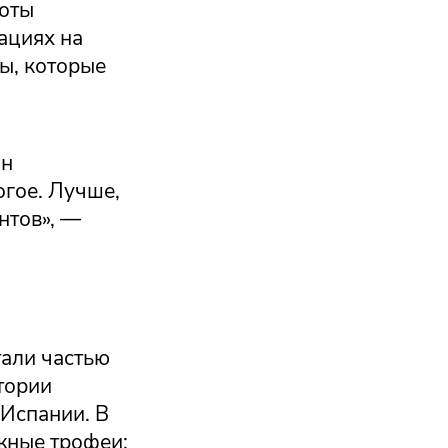
боты
ациях на
ы, которые
он
огое. Лучше,
нтов», —
тали частью
тории
 Испании. В
жные трофеи: