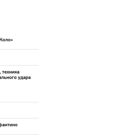
-Коло»
 техника
ального удара
фантино