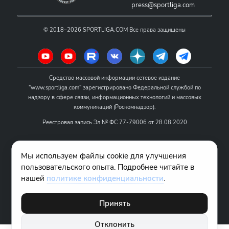
press@sportliga.com
©
2018–2026
SPORTLIGA.COM
Все права защищены
Средство массовой информации сетевое издание
"www.sportliga.com" зарегистрировано Федеральной службой по
надзору в сфере связи, информационных технологий и массовых
коммуникаций (Роскомнадзор).
Реестровая запись Эл № ФС 77-79006 от 28.08.2020
Название - www.sportliga.com
Мы используем файлы cookie для улучшения
Учредитель СМИ сетевого издания "www.sportliga.com": ИП Чамин
пользовательского опыта. Подробнее читайте в
О.Н.
нашей
политике конфиденциальности
.
Главный редактор СМИ сетевого издания "www.sportliga.com":
Хаимов Д.И.
Принять
18+
Отклонить