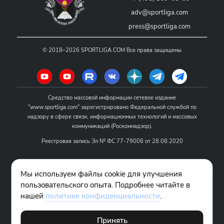
adv@sportliga.com
press@sportliga.com
©
2018–2026
SPORTLIGA.COM
Все права защищены
Средство массовой информации сетевое издание
"www.sportliga.com" зарегистрировано Федеральной службой по
надзору в сфере связи, информационных технологий и массовых
коммуникаций (Роскомнадзор).
Реестровая запись Эл № ФС 77-79006 от 28.08.2020
Название - www.sportliga.com
Мы используем файлы cookie для улучшения
Учредитель СМИ сетевого издания "www.sportliga.com": ИП Чамин
пользовательского опыта. Подробнее читайте в
О.Н.
нашей
политике конфиденциальности
.
Главный редактор СМИ сетевого издания "www.sportliga.com":
Хаимов Д.И.
Принять