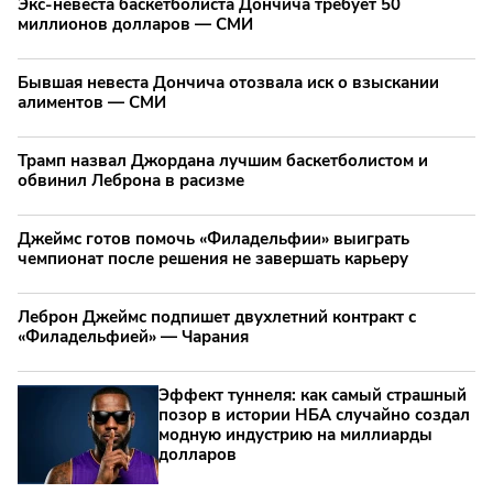
Экс-невеста баскетболиста Дончича требует 50
миллионов долларов — СМИ
Бывшая невеста Дончича отозвала иск о взыскании
алиментов — СМИ
Трамп назвал Джордана лучшим баскетболистом и
обвинил Леброна в расизме
Джеймс готов помочь «Филадельфии» выиграть
чемпионат после решения не завершать карьеру
Леброн Джеймс подпишет двухлетний контракт с
«Филадельфией» — Чарания
Эффект туннеля: как самый страшный
позор в истории НБА случайно создал
модную индустрию на миллиарды
долларов