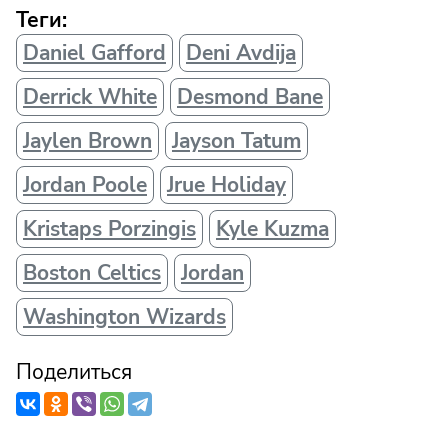
Теги:
Daniel Gafford
Deni Avdija
Derrick White
Desmond Bane
Jaylen Brown
Jayson Tatum
Jordan Poole
Jrue Holiday
Kristaps Porzingis
Kyle Kuzma
Boston Celtics
Jordan
Washington Wizards
Поделиться