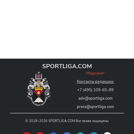
SPORTLIGA.COM
Медиакит
Контакты редакции:
+7 (495) 109-65-89
adv@sportliga.com
press@sportliga.com
©
2018–2026
SPORTLIGA.COM
Все права защищены