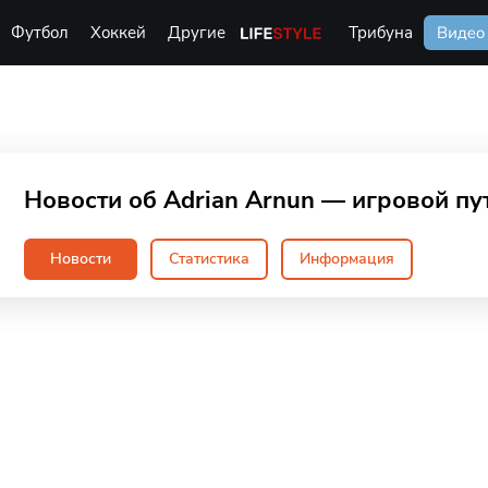
Футбол
Хоккей
Другие
Life Style
Трибуна
Видео
Новости об Adrian Arnun — игровой пу
Новости
Статистика
Информация