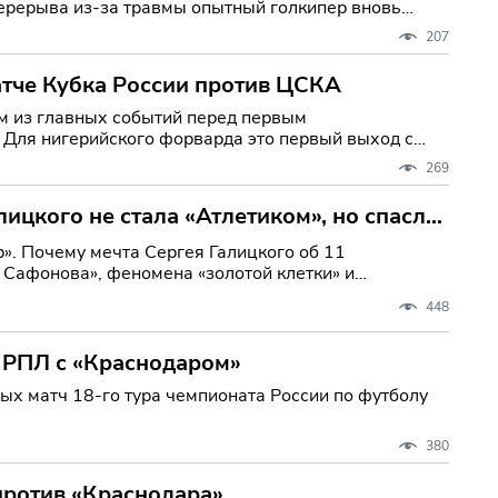
перерыва из-за травмы опытный голкипер вновь
207
атче Кубка России против ЦСКА
м из главных событий перед первым
Для нигерийского форварда это первый выход с
269
лицкого не стала «Атлетиком», но спасла
». Почему мечта Сергея Галицкого об 11
а Сафонова», феномена «золотой клетки» и
тичную
448
ч РПЛ с «Краснодаром»
х матч 18-го тура чемпионата России по футболу
380
против «Краснодара»