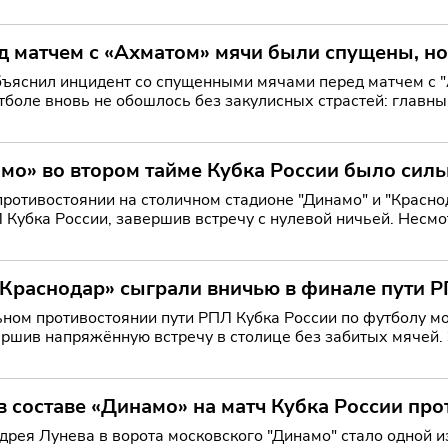
х болельщико
д матчем с «Ахматом» мячи были спущены, н
ъяснил инцидент со спущенными мячами перед матчем с 
тболе вновь не обошлось без закулисных страстей: главны
мо» во втором тайме Кубка России было сил
ротивостоянии на столичном стадионе "Динамо" и "Красно
 Кубка России, завершив встречу с нулевой ничьей. Несмо
«Краснодар» сыграли вничью в финале пути Р
ном противостоянии пути РПЛ Кубка России по футболу мо
ершив напряжённую встречу в столице без забитых мячей. 
в составе «Динамо» на матч Кубка России пр
рея Лунева в ворота московского "Динамо" стало одной и