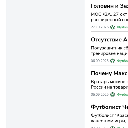
Головин и З
игры
МОСКВА, 27 окт 
расширенный сос
27.10.2025
Футбо
Отсутствие А
Полузащитник сб
тренировке наци
06.09.2025
Футбо
Почему Макси
Вратарь московс
России на товари
05.09.2025
Футбо
Футболист Че
результатом 
Футболист "Крас
качеством игры, 