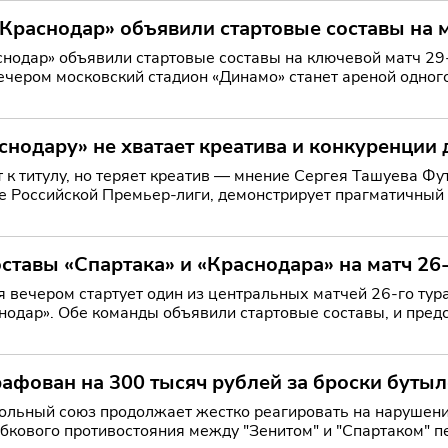
«Краснодар» объявили стартовые составы на 
нодар» объявили стартовые составы на ключевой матч 29-г
ечером московский стадион «Динамо» станет ареной одног
снодару» не хватает креатива и конкуренции 
о теряет креатив — мнение Сергея Ташуева Футбольный клуб «Краснодар», уверенно лидирующий в
 Российской Премьер-лиги, демонстрирует прагматичный п
ставы «Спартака» и «Краснодара» на матч 26
я вечером стартует один из центральных матчей 26-го тур
нодар». Обе команды объявили стартовые составы, и пред
афован на 300 тысяч рублей за броски бутыл
ольный союз продолжает жестко реагировать на нарушения
бкового противостояния между "Зенитом" и "Спартаком" п