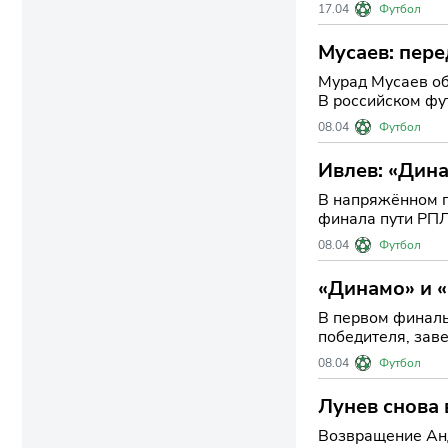
поведение свои
17.04
Футбол
Мусаев: пере
Мурад Мусаев об
В российском фу
ситуации с недо
08.04
Футбол
Ивлев: «Дина
В напряжённом п
финала пути РПЛ
немало драм
08.04
Футбол
«Динамо» и 
В первом финаль
победителя, зав
перед ответным
08.04
Футбол
Лунев снова 
Возвращение Анд