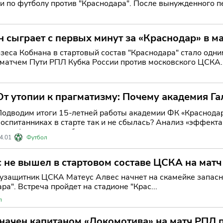
и по футболу против "Краснодара". После вынужденного 
ое мес
 сыграет с первых минут за «Краснодар» в м
еса Кобнана в стартовый состав "Краснодара" стало одни
атчем Пути РПЛ Кубка России против московского ЦСКА. 
официальной игре с
От утопии к прагматизму: Почему академия Га
российский футбол
Подводим итоги 15-летней работы академии ФК «Краснодар
воспитанниках в старте так и не сбылась? Анализ «эффект
трансформации клуба из романтического проекта в прагма
4.01
Футбол
 не вышел в стартовом составе ЦСКА на мат
узащитник ЦСКА Матеус Алвес начнет на скамейке запасны
ра". Встреча пройдет на стадионе "Крас...
л
начен капитаном «Локомотива» на матч РПЛ 