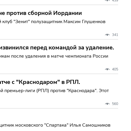
439
че против сборной Иордании
 клуб "Зенит" полузащитник Максим Глушенков
341
извинился перед командой за удаление.
икам после удаления в матче чемпионата России
405
тче с "Краснодаром" в РПЛ.
й премьер-лиги (РПЛ) против "Краснодара". Этот
560
ащитник московского "Спартака" Илья Самошников