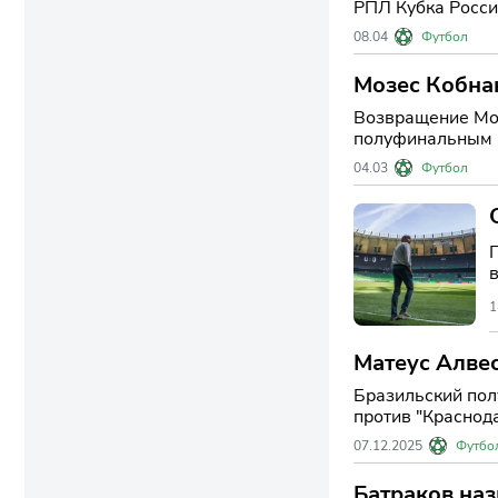
РПЛ Кубка Росси
доверен стартов
08.04
Футбол
Мозес Кобнан
Возвращение Моз
полуфинальным м
первых минут в 
04.03
Футбол
1
Матеус Алвес
Бразильский пол
против "Краснода
07.12.2025
Футбо
Батраков наз