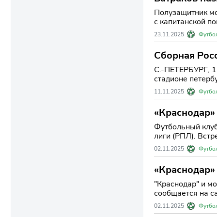
Полузащитник мо
с капитанской по
23.11.2025
Футбо
Сборная Рос
С.-ПЕТЕРБУРГ, 1
стадионе петерб
11.11.2025
Футбо
«Краснодар» 
футболу
Футбольный клуб
лиги (РПЛ). Встр
02.11.2025
Футбо
«Краснодар» 
"Краснодар" и мо
сообщается на са
02.11.2025
Футбо