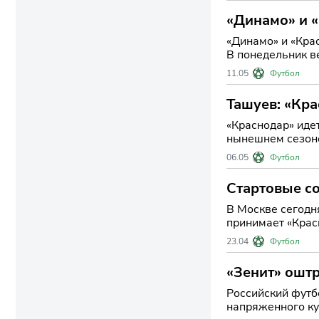
«Динамо» и 
«Динамо» и «Крас
В понедельник в
Российской
11.05
Футбол
Ташуев: «Кра
«Краснодар» идет к титулу, н
нынешнем сезоне
команды Сергея
06.05
Футбол
Стартовые со
В Москве сегодн
принимает «Крас
за места в в
23.04
Футбол
«Зенит» оштр
Российский футб
напряженного ку