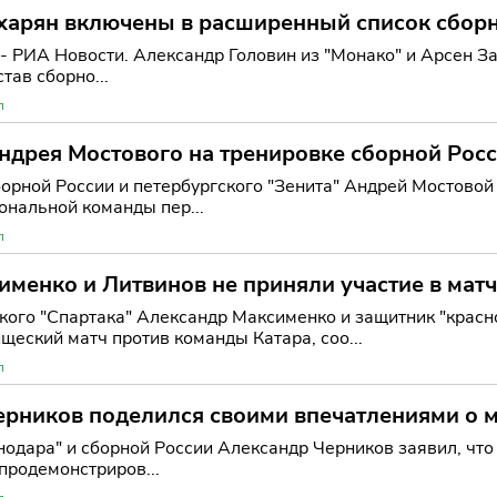
ахарян включены в расширенный список сборн
- РИА Новости. Александр Головин из "Монако" и Арсен З
тав сборно...
л
ндрея Мостового на тренировке сборной Росс
орной России и петербургского "Зенита" Андрей Мостовой 
ональной команды пер...
л
менко и Литвинов не приняли участие в матч
кого "Спартака" Александр Максименко и защитник "красн
щеский матч против команды Катара, соо...
л
рников поделился своими впечатлениями о м
и качеством игры
нодара" и сборной России Александр Черников заявил, чт
продемонстриров...