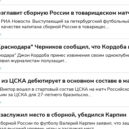
л
озглавит сборную России в товарищеском мат
 РИА Новости. Выступающий за петербургский футбольный
 качестве капитана сборной России в товарищес...
л
раснодара" Черников сообщил, что Кордоба 
нодара" Джон Кордоба принес извинения своим одноклубн
явил журналистам полузащит...
л
из ЦСКА дебютирует в основном составе в ма
Виктор вошел в стартовый состав ЦСКА на матч Российско
ьим за ЦСКА для 27-летнего бразильско...
л
заслужил место в сборной, убедился Карпин
сборной России по футболу Валерий Карпин заявил, что з
ал высокий уровень игры и заслужил мест...