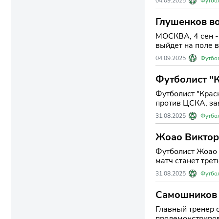
04.09.2025
Футбо
Глушенков в
МОСКВА, 4 сен -
выйдет на поле в
04.09.2025
Футбо
Футболист "К
Футболист "Крас
против ЦСКА, за
31.08.2025
Футбо
Жоао Виктор 
Футболист Жоао 
матч станет трет
31.08.2025
Футбо
Самошников 
Главный тренер 
продемонстриров