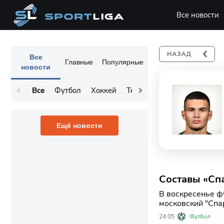
Все новости
Все
Главные
Популярные
новости
Все
Футбол
Хоккей
Теннис
Остальное
Ещё новости
Составы «Сп
В воскресенье ф
московский "Спа
матча только на
24.05
Футбол