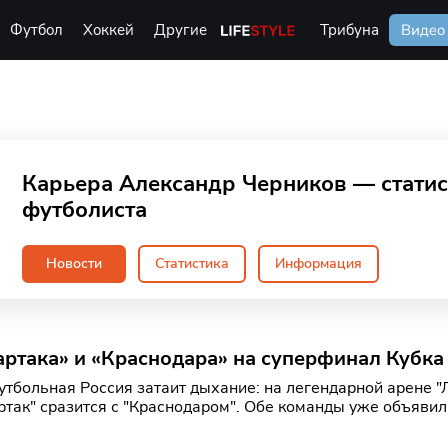
Футбол
Хоккей
Другие
Life Style
Трибуна
Видео
Карьера Александр Черников — статис
футболиста
Новости
Статистика
Информация
артака» и «Краснодара» на суперфинал Кубка
утбольная Россия затаит дыхание: на легендарной арене "
ртак" сразится с "Краснодаром". Обе команды уже объявил