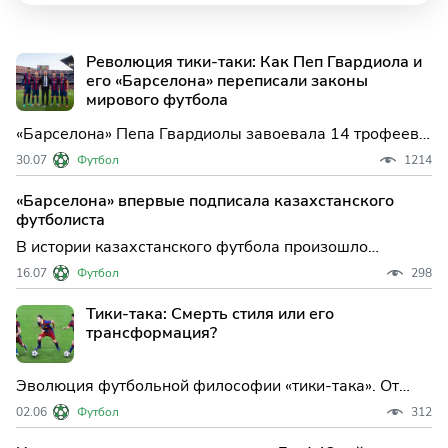
Революция тики-таки: Как Пеп Гвардиола и
его «Барселона» переписали законы
мирового футбола
«Барселона» Пепа Гвардиолы завоевала 14 трофеев
за 4 года и изменила футбол навсегда. Разбираем, как
30.07
Футбол
1214
37-летний тренер выгнал Роналдиньо, придумал
позицию фальшивой девятки для Месси, разгромил
«Барселона» впервые подписала казахстанского
«Реал» 6:2 и уничтожил «МЮ» на Уэмбли.
футболиста
В истории казахстанского футбола произошло
знаковое событие: 14-летний нападающий Карим
16.07
Футбол
298
Мендиканов стал первым представителем страны,
подписавшим контракт с легендарной "Барселоной".
Тики-така: Смерть стиля или его
Молодой талант официально присоединится к
трансформация?
академии каталонского клу
Эволюция футбольной философии «тики-така». От
тотального доминирования «Барселоны» Пепа
02.06
Футбол
312
Гвардиолы и сборной Испании до позиционного
кризиса и перерождения в современный позиционный