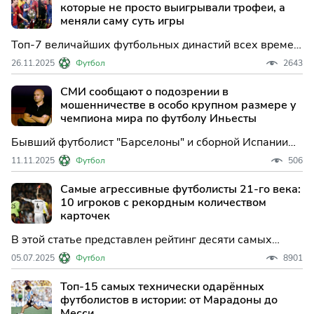
джентльменов, доказавших, что игровой интеллект
которые не просто выигрывали трофеи, а
эффективнее
меняли саму суть игры
Топ-7 величайших футбольных династий всех времен.
Детальный разбор тактики и наследия команд,
26.11.2025
Футбол
2643
которые меняли футбол. От «Реала» Ди Стефано и
«Аякса» Кройфа до «Милана» Сакки, «Барселоны»
СМИ сообщают о подозрении в
Гвардиолы и современной эпохи «Манчестер Сити».
мошенничестве в особо крупном размере у
Кто создал идеа
чемпиона мира по футболу Иньесты
Бывший футболист "Барселоны" и сборной Испании
Андрес Иньеста подозревается перуанской
11.11.2025
Футбол
506
прокуратурой в мошенничестве в особо крупном
размере, сообщает El Espanol. По инфо...
Самые агрессивные футболисты 21-го века:
10 игроков с рекордным количеством
карточек
В этой статье представлен рейтинг десяти самых
жёстких и агрессивных футболистов XXI века,
05.07.2025
Футбол
8901
известных рекордным количеством жёлтых и красных
карточек за свою карьеру.
Топ-15 самых технически одарённых
футболистов в истории: от Марадоны до
Месси