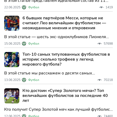
В этой статье представлен идеальный состав из 11
величайших футболистов всех времён по позициям —
22.06.2025
Футбол
1419
от легендарного вратаря до непревзойдённого
нападающего.
6 бывших партнёров Месси, которые не
считают Лео величайшим футболистом —
неожиданные мнения и откровения
В этой статье — шесть экс-одноклубников Лионеля
Месси, которые при выборе лучшего футболиста в
15.06.2025
Футбол
57698
мире отдали предпочтение другим игрокам.
Топ-10 самых титулованных футболистов в
истории: сколько трофеев у легенд
мирового футбола?
В этой статье мы расскажем о десяти самых
титулованных футболистах в истории, опираясь на
13.06.2025
Футбол
70218
общее количество завоёванных трофеев за карьеру.
Кто достоин «Супер Золотого мяча»? Топ
величайших футболистов за последние 40
лет
Кто получит Супер Золотой мяч как лучший футболист
поколения? В этой статье расскажем про 10 легенд,
12.06.2025
Футбол
74460