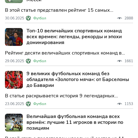
В этой статье представлен рейтинг 15 самых
технически одарённых футболистов в истории
30.06.2025
Футбол
2888
футбола, чьи уникальные навыки и мастерство
навсегда изменили игру.
Топ-10 величайших спортивных команд
всех времен: легенды, рекорды и эпохи
доминирования
Рейтинг десяти величайших спортивных команд в
истории, которые навсегда изменили свои виды
29.06.2025
Футбол
1661
спорта благодаря рекордам, легендарным игрокам и
уникальному стилю игры.
9 великих футбольных команд без
обладателя «Золотого мяча»: от Барселоны
до Баварии
В статье раскрывается история 9 легендарных
футбольных команд, которые добились выдающихся
23.06.2025
Футбол
1153
командных успехов, но так и не получили «Золотой
мяч» ни для одного из своих игроков.
Величайшая футбольная команда всех
времён: лучшие 11 игроков в истории по
позициям