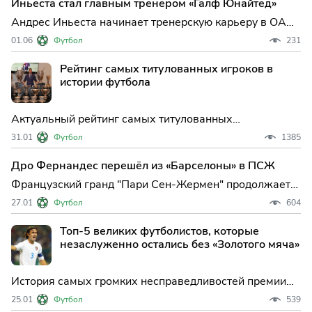
Иньеста стал главным тренером «Галф Юнайтед»
футбол.
Андрес Иньеста начинает тренерскую карьеру в ОАЭ:
легенда "Барселоны" возглавил "Галф Юнайтед" Один
01.06
Футбол
231
из самых титулованных футболистов XXI века, Андрес
Иньеста, официально приступил к новой роли —
Рейтинг самых титулованных игроков в
теперь уже в качестве главного тренера. 42-летний э
истории футбола
Актуальный рейтинг самых титулованных
футболистов мира на январь 2026 года. Сколько
31.01
Футбол
1385
трофеев у Месси, почему Роналду не попал в топ-10 и
как Давид Алаба обошел легенд Барселоны. Полный
Дро Фернандес перешёл из «Барселоны» в ПСЖ
список достижений.
Французский гранд "Пари Сен-Жермен" продолжает
активно укреплять состав, на этот раз подписав
27.01
Футбол
604
одного из самых перспективных молодых
полузащитников Европы. 18-летний испанец Дро
Топ-5 великих футболистов, которые
Фернандес официально стал игроком ПСЖ, заключив
незаслуженно остались без «Золотого мяча»
долгосрочный контракт с к
История самых громких несправедливостей премии
«Золотой мяч». Почему Тьерри Анри, Андрес Иньеста,
25.01
Футбол
539
Хави, Паоло Мальдини и Роберт Левандовски так и не