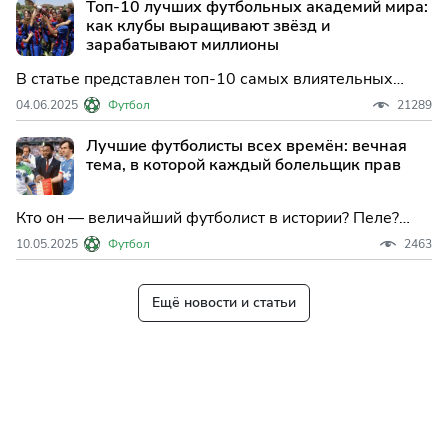
Топ-10 лучших футбольных академий мира:
как клубы выращивают звёзд и
зарабатывают миллионы
В статье представлен топ-10 самых влиятельных
футбольных академий мира, которые благодаря своей
04.06.2025
Футбол
21289
уникальной философии и воспитанию талантов
формируют будущее клубного и мирового футбола.
Лучшие футболисты всех времён: вечная
тема, в которой каждый болельщик прав
Кто он — величайший футболист в истории? Пеле?
Марадона? Месси? Роналду? Или, может, Зидан,
10.05.2025
Футбол
2463
Беккенбауэр, Роналдо? Вечный спор, который не
утихает десятилетиями, заслуживает вдумчивого и
честного разговора
Ещё новости и статьи