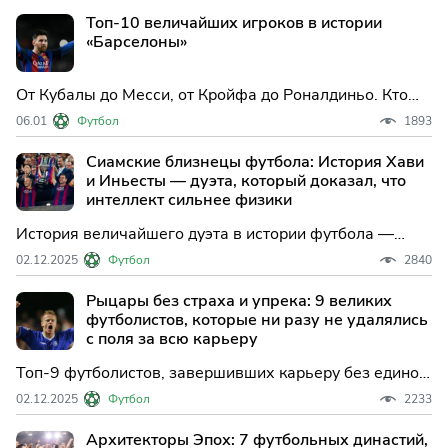
получили главную индивидуальную награду, хотя
Топ-10 величайших игроков в истории
заслужили её больше победителей.
«Барселоны»
От Кубалы до Месси, от Кройфа до Роналдиньо. Кто
они — главные боги «Камп Ноу»? Sportliga.com
06.01
Футбол
1893
составляет рейтинг 10 величайших футболистов в
истории «Барселоны», без которых этот клуб не стал
Сиамские близнецы футбола: История Хави
бы религией.
и Иньесты — дуэта, который доказал, что
интеллект сильнее физики
История величайшего дуэта в истории футбола —
Хави Эрнандеса и Андреса Иньесты. Как два
02.12.2025
Футбол
2840
воспитанника «Ла Масии» создали феномен
«Хавиньесты», подарили Испании золото Чемпионата
Рыцары без страха и упрека: 9 великих
мира и изменили представление о полузащитниках.
футболистов, которые ни разу не удалялись
Детальный разбор их такти
с поля за всю карьеру
Топ-9 футболистов, завершивших карьеру без единой
красной карточки. Как Филипп Лам, Гари Линекер,
02.12.2025
Футбол
2233
Рауль и Андрес Иньеста умудрялись избегать
удалений в самом контактном виде спорта? История
Архитекторы Эпох: 7 футбольных династий,