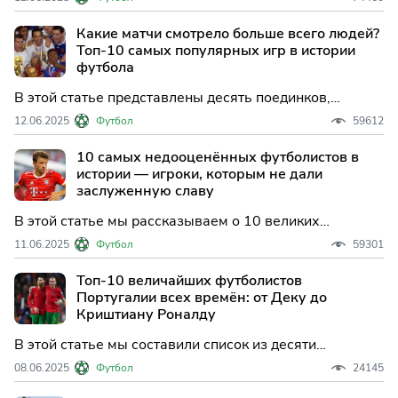
претендующих на награду века — от Модрича и
Роналду до Месси.
Какие матчи смотрело больше всего людей?
Топ-10 самых популярных игр в истории
футбола
В этой статье представлены десять поединков,
которые вызвали огромный интерес во всех уголках
12.06.2025
Футбол
59612
планеты и собрали вокруг себя миллионы зрителей.
10 самых недооценённых футболистов в
истории — игроки, которым не дали
заслуженную славу
В этой статье мы рассказываем о 10 великих
футболистах, чьи выдающиеся заслуги и талант
11.06.2025
Футбол
59301
остались недооценёнными, несмотря на огромный
вклад в историю мирового футбола.
Топ-10 величайших футболистов
Португалии всех времён: от Деку до
Криштиану Роналду
В этой статье мы составили список из десяти
величайших игроков, когда-либо выступавших за
08.06.2025
Футбол
24145
Португалию.