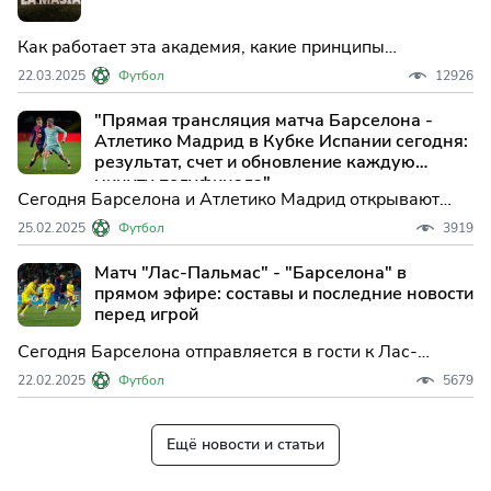
Как работает эта академия, какие принципы
используются в обучении и что делает её уникальной?
22.03.2025
Футбол
12926
"Прямая трансляция матча Барселона -
Атлетико Мадрид в Кубке Испании сегодня:
результат, счет и обновление каждую
минуту полуфинала"
Сегодня Барселона и Атлетико Мадрид открывают
полуфинал Кубка Испании матчем первого тура,
25.02.2025
Футбол
3919
который проходит на Олимпийском стадионе Луиса
Компаньса.
Матч "Лас-Пальмас" - "Барселона" в
прямом эфире: составы и последние новости
перед игрой
Сегодня Барселона отправляется в гости к Лас-
Пальмасу в рамках 25-го тура La Liga с миссией
22.02.2025
Футбол
5679
продолжить победную серию, которая поможет им
удержаться на вершине турнирной таблицы.
Ещё новости и статьи