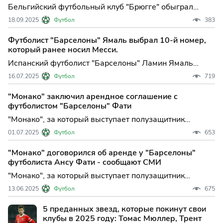
Бельгийский футбольный клуб "Брюгге" обыграл
"Монако" в матче первого тура основного этапа Лиги
18.09.2025
Футбол
383
чемпионов. Встреча в Брюгге завершилась со счетом
4:1 в пользу хозяев, у ...
Футболист "Барселоны" Ямаль выбрал 10-й номер,
который ранее носил Месси.
Испанский футболист "Барселоны" Ламин Ямаль
сменил игровой номер с 19-го на десятый,
16.07.2025
Футбол
719
сообщается в аккаунте команды в соцсети Х. Ранее
под десятым номером за клуб играл и...
"Монако" заключил арендное соглашение с
футболистом "Барселоны" Фати
"Монако", за который выступает полузащитник
сборной России по футболу Александр Головин,
01.07.2025
Футбол
653
арендовал полузащитника "Барселоны" Ансу Фати,
сообщает сайт команды. Отмечается,...
"Монако" договорился об аренде у "Барселоны"
футболиста Ансу Фати - сообщают СМИ
"Монако", за который выступает полузащитник
сборной России по футболу Александр Головин,
13.06.2025
Футбол
675
близок к приобретению полузащитника "Барселоны"
Ансу Фати, сообщает журналист Фаб...
5 преданных звезд, которые покинут свои
клубы в 2025 году: Томас Мюллер, Трент