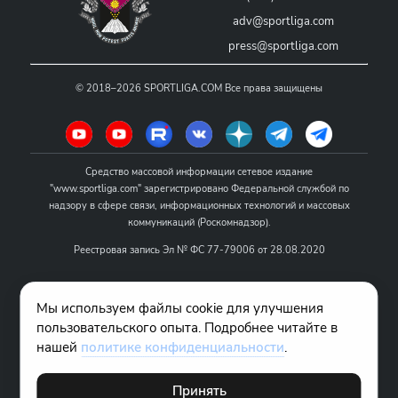
adv@sportliga.com
press@sportliga.com
©
2018–2026
SPORTLIGA.COM
Все права защищены
Средство массовой информации сетевое издание
"www.sportliga.com" зарегистрировано Федеральной службой по
надзору в сфере связи, информационных технологий и массовых
коммуникаций (Роскомнадзор).
Реестровая запись Эл № ФС 77-79006 от 28.08.2020
Название - www.sportliga.com
Мы используем файлы cookie для улучшения
Учредитель СМИ сетевого издания "www.sportliga.com": ИП Чамин
пользовательского опыта. Подробнее читайте в
О.Н.
нашей
политике конфиденциальности
.
Главный редактор СМИ сетевого издания "www.sportliga.com":
Хаимов Д.И.
Принять