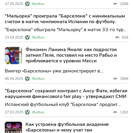
которые Ямаль побил за свою короткую карьеру, а
17.05.2025
Футбол
2006
также сравним его с Месси и другими величайшими
футболистами в мире.
"Мальорка" проиграла "Барселоне" с минимальным
счетом в матче чемпионата Испании по футболу.
"Барселона" обыграла "Мальорку" в матче 33-го тура
чемпионата Испании по футболу. Встреча, прошедшая
23.04.2025
Футбол
818
в Барселоне, завершилась со счетом 1:0 в пользу
хозяев, в составе ко...
Феномен Ламина Ямаля: как подросток
затмил Пеле, поставил на место Рабьо и
приближается к уровню Месси
Вингер «Барселоны» уже демонстрирует в
профессиональном футболе уровень, который
06.04.2025
Футбол
1896
вызывает сравнения с Лионелем Месси и Пеле.
Ламин Ямал всегда восхищался Лионелем Месси.
"Барселона" сохранит контракт с Ансу Фати, избегая
Легенда «Барселоны» была — и остается — его
нарушения финансового fair play - утверждают СМИ
единственным кумиром. «У меня никогд
Испанский футбольный клуб "Барселона" продлит
соглашение с полузащитником Ансу Фати, сообщает
27.03.2025
Футбол
1261
sport.es. По информации источника, клуб согласует с
22-летним игроком пятил...
Как устроена футбольная академия
«Барселоны» и чему учат там