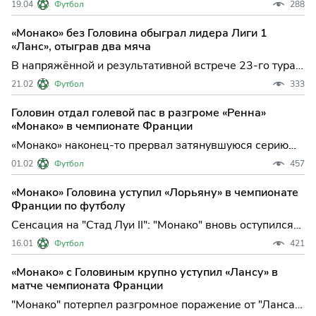
19.04
Футбол
288
встречу с "Осером" результативной ничьей 2:2. Этот
матч стал важным этапом для обеих команд:
«Монако» без Головина обыграл лидера Лиги 1
монегаски продолжают борьбу за еврокубки, а гости
«Ланс», отыграв два мяча
из Осера
В напряжённой и результативной встрече 23-го тура
Лиги 1 «Монако» сумел вырвать победу на выезде у
21.02
Футбол
333
лидера чемпионата — «Ланса», одержав важную
викторию со счётом 3:2. Этот успех не только прервал
Головин отдал голевой пас в разгроме «Ренна»
впечатляющую победную серию хозяев, но и позволил
«Монако» в чемпионате Франции
моне
«Монако» наконец-то прервал затянувшуюся серию
неудач в Лиге 1, устроив разгром «Ренну» на родном
01.02
Футбол
457
«Стад Луи II» — 4:0. Эта победа не только вернула
монегасков в борьбу за верхние строчки, но и стала
«Монако» Головина уступил «Лорьяну» в чемпионате
настоящим бенефисом для нескольких игроков,
Франции по футболу
включая
Сенсация на "Стад Луи II": "Монако" вновь оступился
на домашнем поле, уступив "Лорьяну" со счетом 1:3 в
16.01
Футбол
421
рамках 18-го тура Лиги 1. Для монегасков это
поражение стало уже четвертым подряд, что серьезно
«Монако» с Головиным крупно уступил «Лансу» в
осложняет их положение в турнирной таблице и
матче чемпионата Франции
вызыв
"Монако" потерпел разгромное поражение от "Ланса"