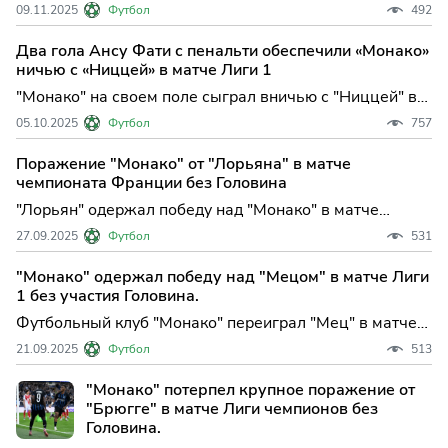
в матче 12-го тура чемпионата Франции по футболу.
09.11.2025
Футбол
492
Встреча, прошедшая в субботу в Монако, закончилась
победой гостей со с...
Два гола Ансу Фати с пенальти обеспечили «Монако»
ничью с «Ниццей» в матче Лиги 1
"Монако" на своем поле сыграл вничью с "Ниццей" в
матче седьмого тура чемпионата Франции по футболу.
05.10.2025
Футбол
757
Встреча, прошедшая в Монако, завершилась со
счетом 2:2. В составе "Ни...
Поражение "Монако" от "Лорьяна" в матче
чемпионата Франции без Головина
"Лорьян" одержал победу над "Монако" в матче
шестого тура чемпионата Франции по футболу.
27.09.2025
Футбол
531
Встреча прошла в Лорьяне и завершилась со счетом
3:1. В составе победителей дубл...
"Монако" одержал победу над "Мецом" в матче Лиги
1 без участия Головина.
Футбольный клуб "Монако" переиграл "Мец" в матче
пятого тура чемпионата Франции. Встреча прошла в
21.09.2025
Футбол
513
Монако и завершилась со счетом 5:2 в пользу хозяев.
В составе победител...
"Монако" потерпел крупное поражение от
"Брюгге" в матче Лиги чемпионов без
Головина.