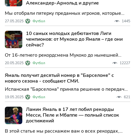
Александер-Арнольд и другие
Мы отобрали пятерку преданных игроков, которые
вынуждены попрощаться со своим клубом по
27.05.2025
Футбол
1445
окончании сезона.
10 самых молодых дебютантов Лиги
чемпионов: от Мукоко до Ямаля – где они
сейчас?
От 16-летнего рекордсмена Мукоко до нынешней
сенсации Ямаля: топ-10 самых юных дебютантов
20.05.2025
Футбол
12227
Лиги чемпионов и как сложились их судьбы в
футболе.
Ямаль получит десятый номер в "Барселоне" с
нового сезона - сообщают СМИ.
Испанская "Барселона" приняла решение о передаче
десятого номера футболисту Ламину Ямалю,
19.05.2025
Футбол
621
сообщает аккаунт Memorabilia1899 в соцсети Х.
Отмечается, что смена номера прои...
Ламин Ямаль в 17 лет побил рекорды
Месси, Пеле и Мбаппе — полный список
достижений
В этой статье мы расскажем вам о всех рекордах,