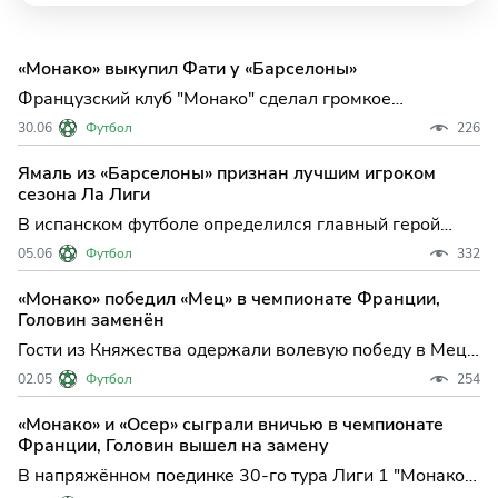
«Монако» выкупил Фати у «Барселоны»
Французский клуб "Монако" сделал громкое
заявление на трансферном рынке, завершив
30.06
Футбол
226
полноценный переход испанского нападающего Ансу
Фати, который ранее выступал за "Барселону". Теперь
Ямаль из «Барселоны» признан лучшим игроком
23-летний форвард, уже успевший проявить себя в
сезона Ла Лиги
Лиге 1, официально с
В испанском футболе определился главный герой
сезона: 18-летний нападающий "Барселоны" Ламин
05.06
Футбол
332
Ямаль удостоился звания лучшего игрока Ла Лиги по
итогам кампании 2025/26. Этот успех не только
«Монако» победил «Мец» в чемпионате Франции,
подчеркивает его стремительный прогресс, но и
Головин заменён
закрепляет за н
Гости из Княжества одержали волевую победу в Меце
и продолжают борьбу за еврокубки, а хозяева
02.05
Футбол
254
официально попрощались с Лигой 1. В субботу, 32-й
тур чемпионата Франции по футболу подарил
«Монако» и «Осер» сыграли вничью в чемпионате
болельщикам напряжённую развязку в Меце:
Франции, Головин вышел на замену
местный "Мец" уступил
В напряжённом поединке 30-го тура Лиги 1 "Монако"
не сумел удержать победу на своём поле, завершив