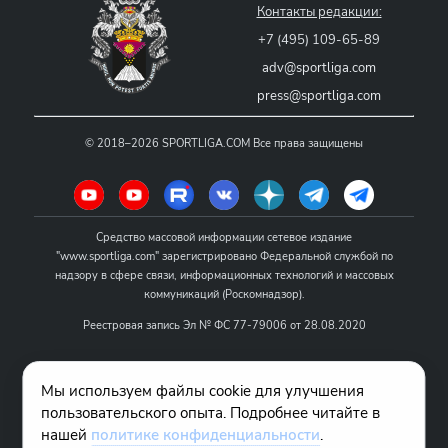
Контакты редакции:
+7 (495) 109-65-89
adv@sportliga.com
press@sportliga.com
©
2018–2026
SPORTLIGA.COM
Все права защищены
Средство массовой информации сетевое издание
"www.sportliga.com" зарегистрировано Федеральной службой по
надзору в сфере связи, информационных технологий и массовых
коммуникаций (Роскомнадзор).
Реестровая запись Эл № ФС 77-79006 от 28.08.2020
Название - www.sportliga.com
Мы используем файлы cookie для улучшения
Учредитель СМИ сетевого издания "www.sportliga.com": ИП Чамин
пользовательского опыта. Подробнее читайте в
О.Н.
нашей
политике конфиденциальности
.
Главный редактор СМИ сетевого издания "www.sportliga.com":