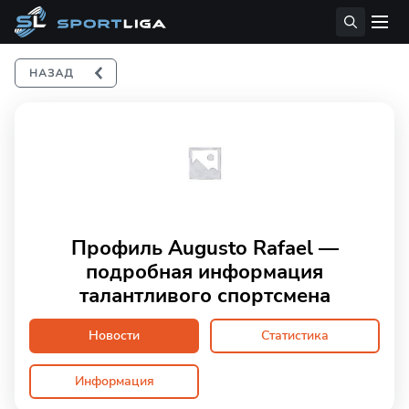
Профиль Augusto Rafael —
подробная информация
талантливого спортсмена
Новости
Статистика
Информация