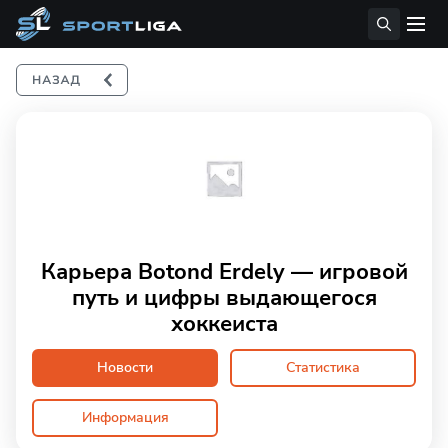
Карьера Botond Erdely — игровой
путь и цифры выдающегося
хоккеиста
Новости
Статистика
Информация