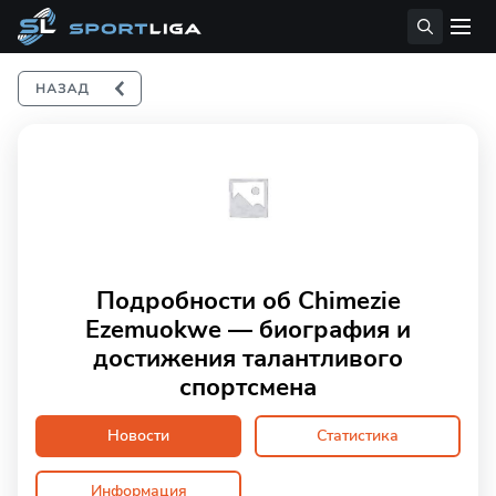
Подробности об Chimezie
Ezemuokwe — биография и
достижения талантливого
спортсмена
Новости
Статистика
Информация