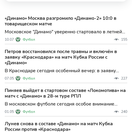
«Динамо» Москва разгромило «Динамо-2» 10:0 в
товарищеском матче
Московское "Динамо" уверенно стартовало в летней
подготовке, разгромив молодежный состав
10.07
Футбол
155
"Динамо-2" в контрольном матче на своей базе в
Новогорске. Основная команда не оставила шансов
Петров восстановился после травмы и включён в
сопернику, оформив победу с двузначным счетом —
заявку «Краснодара» на матч Кубка России с
10:0, что стало яр
«Динамо»
В Краснодаре сегодня особенный вечер: в заявку
"быков" на решающий матч финала Пути РПЛ Кубка
07.05
Футбол
227
России против московского "Динамо" впервые за
долгие месяцы вернулся защитник Сергей Петров. Его
Пиняев выйдет в стартовом составе «Локомотива» на
появление в числе запасных стало важной новостью
матч с «Динамо» в 28-м туре РПЛ
для поклон
В московском футболе сегодня особое внимание
приковано к Сергею Пиняеву: молодой полузащитник
01.05
Футбол
240
"Локомотива" возвращается в стартовый состав
команды на принципиальное дерби против "Динамо"
Лунев снова в составе «Динамо» на матч Кубка
после продолжительной паузы, вызванной травмой.
России против «Краснодара»
Этот матч 28-го