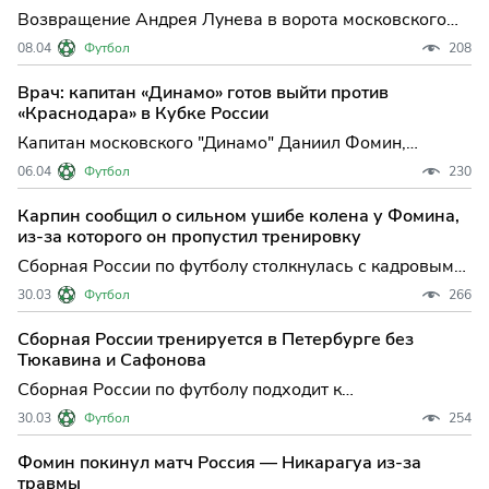
Возвращение Андрея Лунева в ворота московского
"Динамо" стало одной из главных интриг первого
08.04
Футбол
208
финального матча пути РПЛ Кубка России по футболу
против "Краснодара". После вынужденного перерыва
Врач: капитан «Динамо» готов выйти против
из-за травмы опытный голкипер вновь доверен
«Краснодара» в Кубке России
стартовое мес
Капитан московского "Динамо" Даниил Фомин,
недавно получивший травму в составе сборной
06.04
Футбол
230
России, с большой вероятностью сможет выйти на
поле в важнейшем кубковом противостоянии с
Карпин сообщил о сильном ушибе колена у Фомина,
"Краснодаром". Эта новость стала ключевой для
из-за которого он пропустил тренировку
болельщиков "бело-голубых"
Сборная России по футболу столкнулась с кадровыми
трудностями накануне товарищеской встречи с Мали:
30.03
Футбол
266
полузащитник Даниил Фомин получил серьезный
ушиб колена и не сможет помочь команде в
Сборная России тренируется в Петербурге без
ближайшем матче. Этот эпизод стал одним из
Тюкавина и Сафонова
ключевых событий в под
Сборная России по футболу подходит к
заключительному матчу мартовского сбора с
30.03
Футбол
254
заметными кадровыми потерями: сразу пятеро
игроков, принимавших участие в недавней победе над
Фомин покинул матч Россия — Никарагуа из-за
Никарагуа, пропустили сегодняшнюю тренировку на
травмы