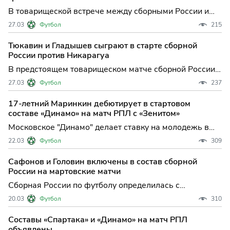
"Газпром Арене" в Санкт-Петер
В товарищеской встрече между сборными России и
Никарагуа, проходившей в Краснодаре, полузащитник
27.03
Футбол
215
российской команды Даниил Фомин оказался в
центре неприятного эпизода — футболист получил
Тюкавин и Гладышев сыграют в старте сборной
травму и был вынужден покинуть поле во втором
России против Никарагуа
тайме. Этот момен
В предстоящем товарищеском матче сборной России
по футболу против национальной команды Никарагуа
27.03
Футбол
237
тренерский штаб во главе с Валерием Карпиным
сделал ставку на молодых атакующих игроков —
17-летний Маринкин дебютирует в стартовом
Ярослава Гладышева и Константина Тюкавина. Оба
составе «Динамо» на матч РПЛ с «Зенитом»
футболиста появя
Московское "Динамо" делает ставку на молодежь в
ключевом матче 22-го тура Российской премьер-лиги:
22.03
Футбол
309
17-летний полузащитник Тимофей Маринкин впервые
выходит в стартовом составе на встречу с
Сафонов и Головин включены в состав сборной
действующим чемпионом — петербургским "Зенитом".
России на мартовские матчи
Это решение т
Сборная России по футболу определилась с
окончательным составом на предстоящие мартовские
20.03
Футбол
310
товарищеские встречи против Никарагуа и Мали — в
числе приглашённых оказались полузащитник
Составы «Спартака» и «Динамо» на матч РПЛ
"Монако" Александр Головин и голкипер "Пари Сен-
объявлены