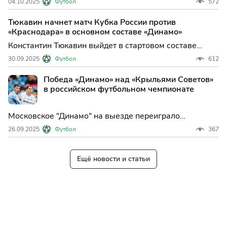
04.10.2025
Футбол
572
матч 11-го тура чемпионата России по футболу против
столичного "Динамо", с...
Тюкавин начнет матч Кубка России против
«Краснодара» в основном составе «Динамо»
Константин Тюкавин выйдет в стартовом составе
московского "Динамо" на матч пятого тура группового
30.09.2025
Футбол
612
этапа пути РПЛ Кубка России по футболу против
"Краснодара". Встреча гру...
Победа «Динамо» над «Крыльями Советов»
в российском футбольном чемпионате
Московское "Динамо" на выезде переиграло
самарские "Крылья Советов" в матче десятого тура
26.09.2025
Футбол
367
чемпионата России по футболу. Встреча прошла в
Самаре и завершилась со счетом 3...
Ещё новости и статьи