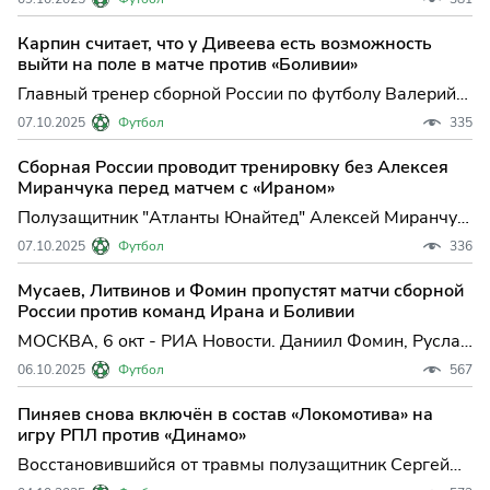
матчем против команды Ирана, сообщает
корреспондент РИА Новос...
Карпин считает, что у Дивеева есть возможность
выйти на поле в матче против «Боливии»
Главный тренер сборной России по футболу Валерий
Карпин сообщил, что у защитника национальной
07.10.2025
Футбол
335
команды и московского ЦСКА Игор...
Сборная России проводит тренировку без Алексея
Миранчука перед матчем с «Ираном»
Полузащитник "Атланты Юнайтед" Алексей Миранчук
и защитник московского ЦСКА Игорь Дивеев
07.10.2025
Футбол
336
пропускают тренировку в общей группе...
Мусаев, Литвинов и Фомин пропустят матчи сборной
России против команд Ирана и Боливии
МОСКВА, 6 окт - РИА Новости. Даниил Фомин, Руслан
Литвинов и Тамерлан Мусаев не смогут сыграть за
06.10.2025
Футбол
567
сборную России в октябрьских товарищеских матчах,
...
Пиняев снова включён в состав «Локомотива» на
игру РПЛ против «Динамо»
Восстановившийся от травмы полузащитник Сергей
Пиняев вошел в заявку московского "Локомотива" на