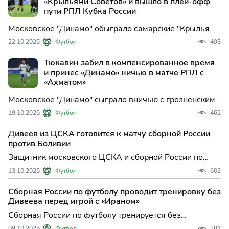
«Крыльями Советов» и вышло в плей-офф
пути РПЛ Кубка России
Московское "Динамо" обыграло самарские "Крылья
Советов" в матче заключительного, шестого тура
22.10.2025
Футбол
493
группового этапа пути РПЛ Кубка России по футболу.
Встреча группы B в Москв...
Тюкавин забил в компенсированное время
и принес «Динамо» ничью в матче РПЛ с
«Ахматом»
Московское "Динамо" сыграло вничью с грозненским
"Ахматом" в матче 12-го тура Российской премьер-
19.10.2025
Футбол
462
лиги (РПЛ). Встреча в Москве завершилась со счетом
2:2. В составе хозяев...
Дивеев из ЦСКА готовится к матчу сборной России
против Боливии
Защитник московского ЦСКА и сборной России по
футболу Игорь Дивеев принимает участие в
13.10.2025
Футбол
602
тренировке национальной команды перед
товарищеской игрой против сб...
Сборная России по футболу проводит тренировку без
Дивеева перед игрой с «Ираном»
Сборная России по футболу тренируется без
защитника Игоря Дивеева перед товарищеским
09.10.2025
Футбол
381