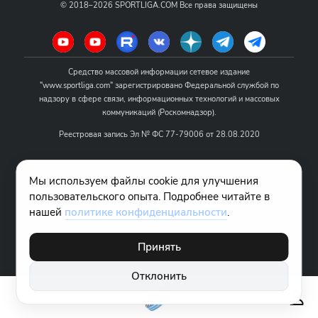
©
2018–2026
SPORTLIGA.COM
Все права защищены
Средство массовой информации сетевое издание
"www.sportliga.com" зарегистрировано Федеральной службой по
надзору в сфере связи, информационных технологий и массовых
коммуникаций (Роскомнадзор).
Реестровая запись Эл № ФС 77-79006 от 28.08.2020
Название - www.sportliga.com
Мы используем файлы cookie для улучшения
Учредитель СМИ сетевого издания "www.sportliga.com": ИП Чамин
пользовательского опыта. Подробнее читайте в
О.Н.
нашей
политике конфиденциальности
.
Главный редактор СМИ сетевого издания "www.sportliga.com":
Хаимов Д.И.
Принять
18+
Отклонить
Правовая информация