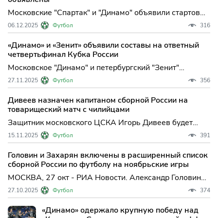
Жермен" Матвей Сафоно
Московские "Спартак" и "Динамо" объявили стартовые
составы на матч 18-го тура чемпионата России по
06.12.2025
Футбол
316
футболу. Встреча Российской премьер-лиги (РПЛ)
пройдет в субботу на ста...
«Динамо» и «Зенит» объявили составы на ответный
четвертьфинал Кубка России
Московское "Динамо" и петербургский "Зенит"
объявили стартовые составы на ответный матч
27.11.2025
Футбол
356
четвертьфинала пути РПЛ Кубка России по футболу.
Встреча пройдет в четверг на дом...
Дивеев назначен капитаном сборной России на
товарищеский матч с чилийцами
Защитник московского ЦСКА Игорь Дивеев будет
капитаном сборной России в товарищеском матче
15.11.2025
Футбол
391
против команды Чили, сообщается в Telegram-канале
национальной команды. Сборна...
Головин и Захарян включены в расширенный список
сборной России по футболу на ноябрьские игры
МОСКВА, 27 окт - РИА Новости. Александр Головин
из "Монако" и Арсен Захарян из испанского "Реал
27.10.2025
Футбол
374
Сосьедад" включены в расширенный состав сборно...
«Динамо» одержало крупную победу над