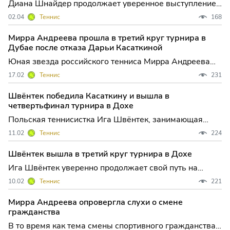
Диана Шнайдер продолжает уверенное выступление
на престижном грунтовом турнире WTA 500 в
02.04
Теннис
168
Чарльстоне, пробившись в четвертьфинал после
яркой победы над одной из фавориток соревнования.
Мирра Андреева прошла в третий круг турнира в
Для российской теннисистки это уже второй крупный
Дубае после отказа Дарьи Касаткиной
успех подряд на
Юная звезда российского тенниса Мирра Андреева
продолжает уверенное шествие по сетке престижного
17.02
Теннис
231
турнира WTA 1000 в Дубае, не проведя на корте ни
минуты во втором круге. 18-летняя спортсменка
Швёнтек победила Касаткину и вышла в
автоматически получила путёвку в следующий раунд
четвертьфинал турнира в Дохе
после нео
Польская теннисистка Ига Швёнтек, занимающая
вторую строчку мирового рейтинга, продолжила свою
11.02
Теннис
224
впечатляющую серию на турнире WTA 1000 в Дохе,
вновь подтвердив статус фаворита. В напряжённом
Швёнтек вышла в третий круг турнира в Дохе
поединке третьего круга она одержала волевую
Ига Швёнтек уверенно продолжает свой путь на
победу над авст
престижном турнире WTA 1000 в Дохе, демонстрируя
10.02
Теннис
221
теннис высочайшего уровня и подтверждая статус
одной из главных фавориток соревнования. Во
Мирра Андреева опровергла слухи о смене
втором круге польская спортсменка не оставила
гражданства
шансов индонезийке
В то время как тема смены спортивного гражданства