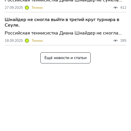
пробиться в третий круг турнира категории WTA 1000
27.09.2025
Теннис
412
в Пекине, призовой фонд которого составляет почти 9
млн долларов. В мат...
Шнайдер не смогла выйти в третий круг турнира в
Сеуле.
Российская теннисистка Диана Шнайдер не смогла
пробиться в третий раунд турнира категории WTA 500
18.09.2025
Теннис
395
в Сеуле, призовой фонд которого составляет более 1
млн долларов. В матч...
Ещё новости и статьи