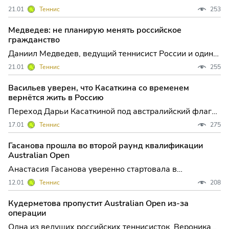
продолжает оставаться одной из самых обсуждаемых
21.01
Теннис
253
в российском теннисе, Мирра Андреева, одна из
самых ярких молодых звезд мирового тура, четко
Медведев: не планирую менять российское
обозначила свою позицию: менять гражданство она
гражданство
не планиру
Даниил Медведев, ведущий теннисист России и один
из главных претендентов на титул Australian Open,
21.01
Теннис
255
откровенно высказался о теме смены спортивного
гражданства, которая в последние месяцы стала
Васильев уверен, что Касаткина со временем
одной из самых обсуждаемых в российском теннисе.
вернётся жить в Россию
После уве
Переход Дарьи Касаткиной под австралийский флаг
продолжает вызывать широкий резонанс в
17.01
Теннис
275
российском спортивном сообществе. Двукратный
олимпийский чемпион по биатлону Дмитрий Васильев
Гасанова прошла во второй раунд квалификации
высказал уверенность, что несмотря на смену
Australian Open
гражданства, теннисистка
Анастасия Гасанова уверенно стартовала в
квалификации Australian Open, одержав непростую
12.01
Теннис
208
победу над испанкой Кайтлин Кеведо и сделав первый
шаг к выходу в основную сетку одного из самых
Кудерметова пропустит Australian Open из-за
престижных теннисных турниров мира. Для
операции
российской теннисистки э
Одна из ведущих российских теннисисток, Вероника