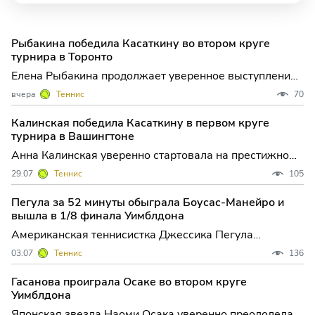
Рыбакина победила Касаткину во втором круге
турнира в Торонто
Елена Рыбакина продолжает уверенное выступление
на престижном турнире WTA 1000 в Торонто,
вчера
Теннис
70
подтвердив статус одной из главных фавориток
соревнования. Во втором круге казахстанская
Калинская победила Касаткину в первом круге
теннисистка одержала непростую победу над Дарьей
турнира в Вашингтоне
Касаткиной, представля
Анна Калинская уверенно стартовала на престижном
турнире WTA 500 в Вашингтоне, одержав
29.07
Теннис
105
убедительную победу над Дарьей Касаткиной, которая
ныне выступает под австралийским флагом. Эта
Пегула за 52 минуты обыграла Боусас-Манейро и
встреча не только открыла для Калинской путь во
вышла в 1/8 финала Уимблдона
второй круг, но и д
Американская теннисистка Джессика Пегула
уверенно продолжает свой путь на Уимблдоне,
03.07
Теннис
136
подтверждая статус одной из главных фавориток
турнира. В третьем круге четвертая ракетка мира не
Гасанова проиграла Осаке во втором круге
оставила шансов испанке Джессике Боусас-Манейро,
Уимблдона
одержав быструю поб
Японская звезда Наоми Осака уверенно преодолела