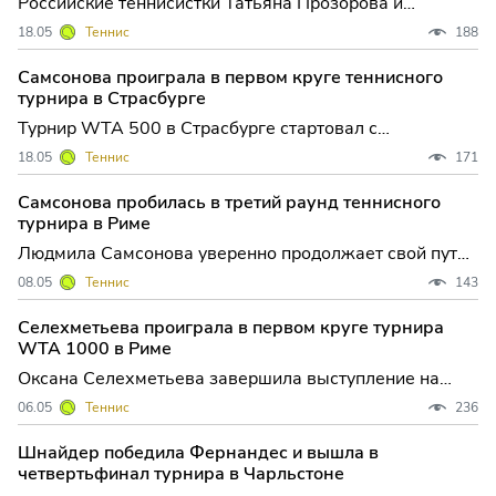
Российские теннисистки Татьяна Прозорова и
Анастасия Гасанова завершили выступление на
18.05
Теннис
188
старте квалификации Roland Garros, не сумев
преодолеть первый раунд отбора на знаменитом
Самсонова проиграла в первом круге теннисного
грунте Парижа. Для обеих спортсменок это
турнира в Страсбурге
поражение стало досадным препятст
Турнир WTA 500 в Страсбурге стартовал с
неожиданного результата для российских
18.05
Теннис
171
болельщиков: Людмила Самсонова, одна из
фавориток соревнования и прошлогодняя
Самсонова пробилась в третий раунд теннисного
финалистка, завершила выступление уже в первом
турнира в Риме
круге, уступив Дарье Касаткиной из Австралии.
Людмила Самсонова уверенно продолжает свой путь
на престижном грунтовом турнире WTA 1000 в Риме,
08.05
Теннис
143
демонстрируя стабильную игру и подтверждая статус
одной из сильнейших российских теннисисток на
Селехметьева проиграла в первом круге турнира
сегодняшний день. В матче второго круга россиянка,
WTA 1000 в Риме
посеян
Оксана Селехметьева завершила выступление на
престижном турнире WTA 1000 в Риме уже на старте,
06.05
Теннис
236
уступив в непростом трехсетовом поединке
представительнице Швейцарии Ребеке Масаровой.
Шнайдер победила Фернандес и вышла в
Для российской теннисистки этот турнир мог стать
четвертьфинал турнира в Чарльстоне
возможностью укрепи