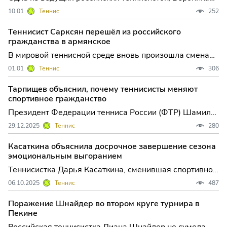
Кудерметова, вынуждена пропустить первый в сезоне
10.01
Теннис
252
турнир Большого шлема — Открытый чемпионат
Австралии. Причиной стала перенесённая накануне
Теннисист Сарксян перешёл из российского
Нового года операция, подробности которой
гражданства в армянское
спортсменка предпо
В мировой теннисной среде вновь произошла смена
спортивного гражданства: 19-летний Даниил Сарксян,
01.01
Теннис
306
ранее выступавший под российским флагом, теперь
будет представлять Армению. Об этом
Тарпищев объяснил, почему теннисисты меняют
свидетельствуют данные, опубликованные на
спортивное гражданство
официальном сайте Ассоциа
Президент Федерации тенниса России (ФТР) Шамиль
Тарпищев в разговоре с РИА Новости заявил, что
29.12.2025
Теннис
280
может понять спортсменов, которые меняют
спортивное гражданство, но не отка...
Касаткина объяснила досрочное завершение сезона
эмоциональным выгоранием
Теннисистка Дарья Касаткина, сменившая спортивное
гражданство с российского на австралийское,
06.10.2025
Теннис
487
объявила в соцсети X о досрочном завершении сезона
из-за эмоционального выгор...
Поражение Шнайдер во втором круге турнира в
Пекине
Российская теннисистка Диана Шнайдер не сумела