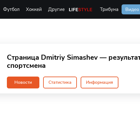
Футбол
Хоккей
Другие
Life Style
Трибуна
Видео
Страница Dmitriy Simashev — результа
спортсмена
Новости
Статистика
Информация