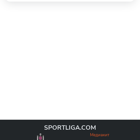
SPORTLIGA.COM
Медиакит