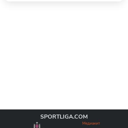
SPORTLIGA.COM
Медиакит