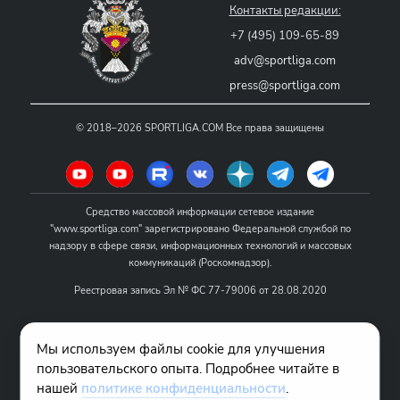
Контакты редакции:
+7 (495) 109-65-89
adv@sportliga.com
press@sportliga.com
©
2018–2026
SPORTLIGA.COM
Все права защищены
Средство массовой информации сетевое издание
"www.sportliga.com" зарегистрировано Федеральной службой по
надзору в сфере связи, информационных технологий и массовых
коммуникаций (Роскомнадзор).
Реестровая запись Эл № ФС 77-79006 от 28.08.2020
Название - www.sportliga.com
Мы используем файлы cookie для улучшения
Учредитель СМИ сетевого издания "www.sportliga.com": ИП Чамин
пользовательского опыта. Подробнее читайте в
О.Н.
нашей
политике конфиденциальности
.
Главный редактор СМИ сетевого издания "www.sportliga.com":